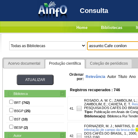
Consulta
Home
Bibliotecas
I
Acervo documental
Produção científica
Coleção de periódicos
Ordenar
Relevância
Autor
Título
Ano
por:
Registros recuperados : 746
Biblioteca
ROSADO, A. W. C.
;
ZAMBOLIM, L.
BRT
(742)
ZAMBOLIM, E.
;
CAIXETA, E. T.
Res
PESQUISA DOS CAFÉS DO BRASIL, 7.
41.
BSGP
(25)
Tipo:
Publicação em Anais de Con
Biblioteca(s):
Biblioteca Rui Tendi
BST
(10)
FORNAZIER, M. J.
;
MARTINS, D. d
BESP
(2)
infestação de campo da broca-do-
c
DOS CAFÉS DO BRASIL, 1., 2000, 
Autor
42.
1157-1160.