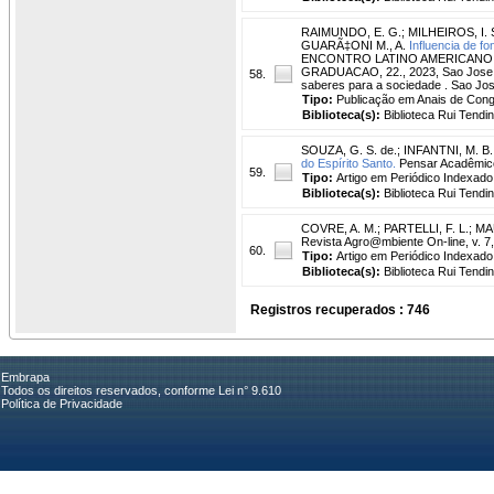
RAIMUNDO, E. G.
;
MILHEIROS, I. 
GUARÃ‡ONI M., A.
Influencia de f
ENCONTRO LATINO AMERICANO D
GRADUACAO, 22., 2023, Sao Jose do
58.
saberes para a sociedade . Sao J
Tipo:
Publicação em Anais de Con
Biblioteca(s):
Biblioteca Rui Tendi
SOUZA, G. S. de.
;
INFANTNI, M. B.
do Espírito Santo.
Pensar Acadêmico,
59.
Tipo:
Artigo em Periódico Indexado
Biblioteca(s):
Biblioteca Rui Tendi
COVRE, A. M.
;
PARTELLI, F. L.
;
MAU
Revista Agro@mbiente On-line, v. 7,
60.
Tipo:
Artigo em Periódico Indexado
Biblioteca(s):
Biblioteca Rui Tendi
Registros recuperados : 746
Embrapa
Todos os direitos reservados, conforme Lei n° 9.610
Política de Privacidade