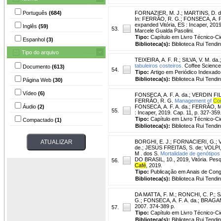
Português
(684)
FORNAZIER, M. J.
;
MARTINS, D. d
In: FERRÃO, R. G.; FONSECA, A. F.
expanded Vitória, ES : Incaper, 201
Inglês
(59)
53.
Marcele Gualda Pasolini.
Tipo:
Capítulo em Livro Técnico-Cie
Espanhol
(3)
Biblioteca(s):
Biblioteca Rui Tendi
Tipo do arquivo
TEIXEIRA, A. F. R.
;
SILVA, V. M. da.
tabuleiros costeiros.
Coffee Science, 
Documento
(613)
54.
Tipo:
Artigo em Periódico Indexado
Biblioteca(s):
Biblioteca Rui Tendi
Página Web
(30)
Vídeo
(6)
FONSECA, A. F. A. da.
;
VERDIN FIL
FERRÃO, R. G.
Management of
Con
Áudio
(2)
FONSECA, A. F. A. da.; FERRÃO, M.
55.
: Incaper, 2019. Cap. 11, p. 327-359
Tipo:
Capítulo em Livro Técnico-Cie
Compactado
(1)
Biblioteca(s):
Biblioteca Rui Tendi
BORGHI, E. J.
;
FORNACIERI, G.
;
de.
;
JESUS FREITAS, S. de
;
VOLPI,
M . dos S.
Mortalidade de genótipo
DO BRASIL, 10., 2019, Vitória. Pesqu
56.
Café
, 2019.
Tipo:
Publicação em Anais de Con
Biblioteca(s):
Biblioteca Rui Tendi
DA MATTA, F. M.
;
RONCHI, C. P.
;
S
G.; FONSECA, A. F. A. da.; BRAGA
2007. 374-389 p.
57.
Tipo:
Capítulo em Livro Técnico-Cie
Biblioteca(s):
Biblioteca Rui Tendi