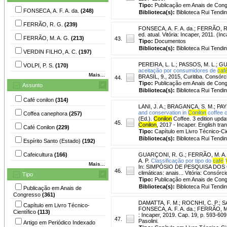
Tipo:
Publicação em Anais de Con
FONSECA, A. F. A. da.
(248)
Biblioteca(s):
Biblioteca Rui Tendi
FERRÃO, R. G.
(239)
FONSECA, A. F. A. da.
;
FERRÃO, R
ed. atual. Vitória: Incaper, 2011. (I
FERRÃO, M. A. G.
(213)
43.
Tipo:
Documentos
Biblioteca(s):
Biblioteca Rui Tendi
VERDIN FILHO, A. C.
(197)
PEREIRA, L. L.
;
PASSOS, M. L.
;
GU
VOLPI, P. S.
(170)
aceitação por consumidores de
caf
Mais...
BRASIL, 9., 2015, Curitiba. Consór
44.
Tipo:
Publicação em Anais de Con
Assunto
Biblioteca(s):
Biblioteca Rui Tendi
Café conilon
(314)
LANI, J. A.
;
BRAGANÇA, S. M.
;
PAY
and conservation in
Conilon
coffee 
Coffea canephora
(257)
(Ed.).
Conilon
Coffee. 3 edition upda
45.
Conilon
, 2017 - Incaper. English tra
Café Conilon
(229)
Tipo:
Capítulo em Livro Técnico-Cie
Biblioteca(s):
Biblioteca Rui Tendi
Espírito Santo (Estado)
(192)
Cafeicultura
(166)
GUARÇONI, R. G.
;
FERRÃO, M. A.
A. P.
Classificação por tipo do
café
'
Mais...
In: SIMPÓSIO DE PESQUISA DOS CAFÉ
46.
climáticas: anais... Vitória: Consór
Tipo
Tipo:
Publicação em Anais de Con
Biblioteca(s):
Biblioteca Rui Tendi
Publicação em Anais de
Congresso
(361)
DAMATTA, F. M.
;
ROCNHI, C. P.
;
S
Capítulo em Livro Técnico-
FONSECA, A. F. A. da.; FERRÃO, M.
Científico
(113)
: Incaper, 2019. Cap. 19, p. 593-60
47.
Pasolini.
Artigo em Periódico Indexado