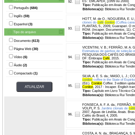
ES : EMCAPER, [1999 ou 2000].
92.
Tipo:
Publicação em Anais de Con
Português
(684)
Biblioteca(s):
Biblioteca Rui Tendi
Inglês
(59)
HOTT, M. de O.
;
NOGUEIRA, E. U.
clones do
café
conilon
(Coffea cane
Espanhol
(3)
PLANTAS, 5., 2009, Guarapari. O me
93.
ROM. (Incaper. Documentos, 11). 
Tipo do arquivo
Tipo:
Publicação em Anais de Con
Biblioteca(s):
Biblioteca Rui Tendi
Documento
(613)
VICENTINI, V. B.
;
FERRÃO, M. A. G
Página Web
(30)
Estimativas de ganhos de seleção e
PESQUISA DOS CAFÉS DO BRASIL, 9
Vídeo
(6)
94.
DF: Embrapa
Café
, 2015.
Tipo:
Publicação em Anais de Con
Áudio
(2)
Biblioteca(s):
Biblioteca Rui Tendi
Compactado
(1)
SILVA, A. E. S. da.
;
MASO, L. J.
;
COS
conilon
coffee in the State of Espirit
(Ed.).
Conilon
Coffee. 3 edition upda
95.
Conilon
, 2017 - Incaper. English tra
Tipo:
Capítulo em Livro Técnico-Cie
Biblioteca(s):
Biblioteca Rui Tendi
FONSECA, A. F. A. da.
;
FERRÃO, R
VOLPI, P. S.
Jardins clonais de
café
2007, Águas de Lindóia. Anais. Bras
96.
Cafés do Brasil, 4, 2005.
Tipo:
Publicação em Anais de Con
Biblioteca(s):
Biblioteca Rui Tendi
COSTA, A. N. da.
;
BRAGANÇA, S. 