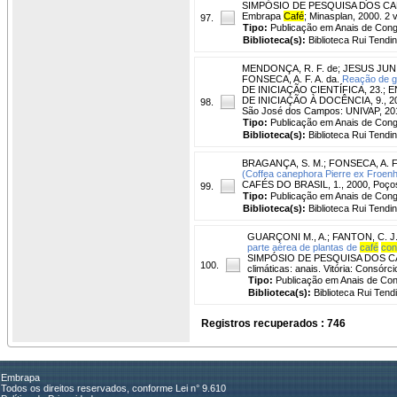
SIMPÓSIO DE PESQUISA DOS CAFÉS 
Embrapa
Café
; Minasplan, 2000. 2 
97.
Tipo:
Publicação em Anais de Con
Biblioteca(s):
Biblioteca Rui Tendi
MENDONÇA, R. F. de
;
JESUS JUNI
FONSECA, A. F. A. da.
Reação de g
DE INICIAÇÃO CIENTÍFICA, 23
DE INICIAÇÃO À DOCÊNCIA, 9., 2018,
98.
São José dos Campos: UNIVAP, 20
Tipo:
Publicação em Anais de Con
Biblioteca(s):
Biblioteca Rui Tendi
BRAGANÇA, S. M.
;
FONSECA, A. F.
(Coffea canephora Pierre ex Froenher
CAFÉS DO BRASIL, 1., 2000, Poços
99.
Tipo:
Publicação em Anais de Con
Biblioteca(s):
Biblioteca Rui Tendi
GUARÇONI M., A.
;
FANTON, C. J
parte aérea de plantas de
café
con
SIMPÓSIO DE PESQUISA DOS CAFÉS 
100.
climáticas: anais. Vitória: Consór
Tipo:
Publicação em Anais de Co
Biblioteca(s):
Biblioteca Rui Tend
Registros recuperados : 746
Embrapa
Todos os direitos reservados, conforme Lei n° 9.610