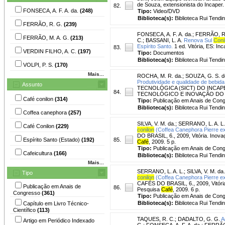
de Souza, extensionista do Incaper. 
82.
FONSECA, A. F. A. da.
(248)
Tipo:
Video/DVD
Biblioteca(s):
Biblioteca Rui Tendi
FERRÃO, R. G.
(239)
FONSECA, A. F. A. da.
;
FERRÃO, R
FERRÃO, M. A. G.
(213)
C.
;
BASSANI, L. A.
Renova Sul
Coni
Espírito Santo.
1 ed. Vitória, ES: I
83.
VERDIN FILHO, A. C.
(197)
Tipo:
Documentos
Biblioteca(s):
Biblioteca Rui Tendi
VOLPI, P. S.
(170)
Mais...
ROCHA, M. R. da.
;
SOUZA, G. S. d
Produtividade e qualidade de bebid
Assunto
TECNOLÓGICA (SICT) DO INCAPE
84.
TECNOLÓGICO E INOVAÇÃO DO IFES, 
Café conilon
(314)
Tipo:
Publicação em Anais de Con
Biblioteca(s):
Biblioteca Rui Tendi
Coffea canephora
(257)
SILVA, V. M. da.
;
SERRANO, L. A. L.
Café Conilon
(229)
conilon
(Coffea Canephora Pierre ex 
DO BRASIL, 6., 2009, Vitória. Inovaç
Espírito Santo (Estado)
(192)
85.
Café
, 2009. 5 p.
Tipo:
Publicação em Anais de Con
Cafeicultura
(166)
Biblioteca(s):
Biblioteca Rui Tendi
Mais...
SERRANO, L. A. L.
;
SILVA, V. M. da.
Tipo
conilon
(Coffea Canephora Pierre ex F
CAFÉS DO BRASIL, 6., 2009, Vitória.
Publicação em Anais de
86.
Pesquisa
Café
, 2009. 6 p.
Congresso
(361)
Tipo:
Publicação em Anais de Con
Biblioteca(s):
Biblioteca Rui Tendi
Capítulo em Livro Técnico-
Científico
(113)
TAQUES, R. C.
;
DADALTO, G. G.
A
Artigo em Periódico Indexado
G.; FONSECA, A. F. A. da.; FERRÃO