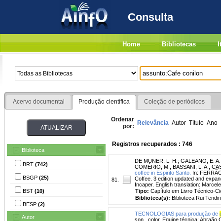
Consulta
Home
Bibliotecas
I
Acervo documental
Produção científica
Coleção de periódicos
Ordenar
Relevância
Autor
Título
Ano
por:
Registros recuperados : 746
Biblioteca
DE MUNER, L. H.
;
GALEANO, E. A.
BRT
(742)
COMÉRIO, M.
;
BASSANI, L. A.
;
CAS
coffee in Espirito Santo.
In: FERRÃO,
BSGP
(25)
Coffee. 3 edition updated and expan
81.
Incaper. English translation: Marcel
BST
(10)
Tipo:
Capítulo em Livro Técnico-Cie
Biblioteca(s):
Biblioteca Rui Tendi
BESP
(2)
TECNOLOGIAS para produção de
Autor
son., color. Equipe técnica: Abraão 