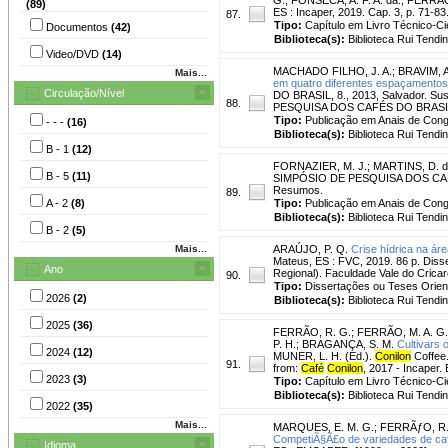
(89)
ES : Incaper, 2019. Cap. 3, p. 71-83
87.
Tipo:
Capítulo em Livro Técnico-Cie
Documentos
(42)
Biblioteca(s):
Biblioteca Rui Tendi
Video/DVD
(14)
MACHADO FILHO, J. A.
;
BRAVIM, A.
Mais...
em quatro diferentes espaçamentos 
Circulação/Nível
DO BRASIL, 8., 2013, Salvador. Sust
88.
PESQUISA DOS CAFÉS DO BRASIL, 8.,
Tipo:
Publicação em Anais de Con
- - -
(16)
Biblioteca(s):
Biblioteca Rui Tendi
B - 1
(12)
FORNAZIER, M. J.
;
MARTINS, D. d
B - 5
(11)
SIMPÓSIO DE PESQUISA DOS CAFÉS 
Resumos.
89.
A - 2
(8)
Tipo:
Publicação em Anais de Con
Biblioteca(s):
Biblioteca Rui Tendi
B - 2
(5)
Mais...
ARAÚJO, P. Q.
Crise hídrica na ár
Mateus, ES : FVC, 2019. 86 p. Dis
Ano
Regional). Faculdade Vale do Cricar
90.
Tipo:
Dissertações ou Teses Orie
2026
(2)
Biblioteca(s):
Biblioteca Rui Tendi
2025
(36)
FERRÃO, R. G.
;
FERRÃO, M. A. G.
P. H.
;
BRAGANÇA, S. M.
Cultivars 
2024
(12)
MUNER, L. H. (Ed.).
Conilon
Coffee.
91.
from:
Café
Conilon
, 2017 - Incaper. 
2023
(3)
Tipo:
Capítulo em Livro Técnico-Cie
Biblioteca(s):
Biblioteca Rui Tendi
2022
(35)
Mais...
MARQUES, E. M. G.
;
FERRÃƒO, R.
CompetiÃ§Ã£o de variedades de c
Idioma