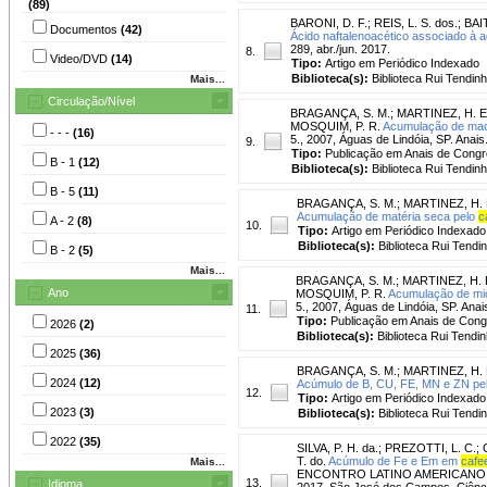
(89)
BARONI, D. F.
;
REIS, L. S. dos.
;
BAI
Documentos
(42)
Ácido naftalenoacético associado à 
289, abr./jun. 2017.
8.
Video/DVD
(14)
Tipo:
Artigo em Periódico Indexado
Biblioteca(s):
Biblioteca Rui Tendinh
Mais...
Circulação/Nível
BRAGANÇA, S. M.
;
MARTINEZ, H. E.
MOSQUIM, P. R.
Acumulação de mac
- - -
(16)
5., 2007, Águas de Lindóia, SP. Anais
9.
Tipo:
Publicação em Anais de Cong
B - 1
(12)
Biblioteca(s):
Biblioteca Rui Tendinh
B - 5
(11)
BRAGANÇA, S. M.
;
MARTINEZ, H. E
Acumulação de matéria seca pelo
c
A - 2
(8)
10.
Tipo:
Artigo em Periódico Indexado
Biblioteca(s):
Biblioteca Rui Tendi
B - 2
(5)
Mais...
BRAGANÇA, S. M.
;
MARTINEZ, H. E
Ano
MOSQUIM, P. R.
Acumulação de mic
5., 2007, Águas de Lindóia, SP. Anai
11.
Tipo:
Publicação em Anais de Con
2026
(2)
Biblioteca(s):
Biblioteca Rui Tendin
2025
(36)
BRAGANÇA, S. M.
;
MARTINEZ, H. E
2024
(12)
Acúmulo de B, CU, FE, MN e ZN pe
12.
Tipo:
Artigo em Periódico Indexado
2023
(3)
Biblioteca(s):
Biblioteca Rui Tendi
2022
(35)
SILVA, P. H. da.
;
PREZOTTI, L. C.
;
T. do.
Acúmulo de Fe e Em em
cafe
Mais...
ENCONTRO LATINO AMERICANO D
13.
Idioma
2017, São José dos Campos. Ciênci