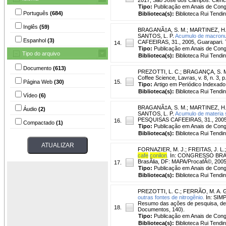
Tipo:
Publicação em Anais de Con
Português
(684)
Biblioteca(s):
Biblioteca Rui Tendi
Inglês
(59)
BRAGANÃ‡A, S. M.
;
MARTINEZ, H.
SANTOS, L. P.
Acumulo de macronu
Espanhol
(3)
CAFEEIRAS, 31., 2005, Guarapari. T
14.
Tipo:
Publicação em Anais de Con
Tipo do arquivo
Biblioteca(s):
Biblioteca Rui Tendi
Documento
(613)
PREZOTTI, L. C.
;
BRAGANÇA, S. 
Coffee Science, Lavras, v. 8, n. 3, p.
Página Web
(30)
15.
Tipo:
Artigo em Periódico Indexado
Biblioteca(s):
Biblioteca Rui Tendi
Vídeo
(6)
BRAGANÃ‡A, S. M.
;
MARTINEZ, H. 
Áudio
(2)
SANTOS, L. P.
Acumulo de materia 
PESQUISAS CAFEEIRAS, 31., 2005, G
16.
Compactado
(1)
Tipo:
Publicação em Anais de Con
Biblioteca(s):
Biblioteca Rui Tendi
FORNAZIER, M. J.
;
FREITAS, J. L.
cafe
conilon
.
In: CONGRESSO BRASIL
BrasÃ­lia, DF: MAPA/ProcafÃ©, 2005
17.
Tipo:
Publicação em Anais de Con
Biblioteca(s):
Biblioteca Rui Tendi
PREZOTTI, L. C.
;
FERRÃO, M. A. 
outras fontes de nitrogênio.
In: SIM
Resumo das ações de pesquisa, desen
18.
Documentos, 140).
Tipo:
Publicação em Anais de Con
Biblioteca(s):
Biblioteca Rui Tendi