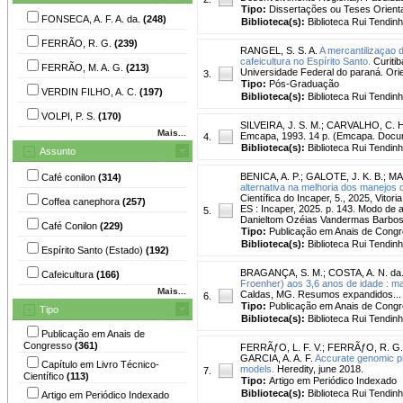
Tipo:
Dissertações ou Teses Orient
FONSECA, A. F. A. da.
(248)
Biblioteca(s):
Biblioteca Rui Tendinh
FERRÃO, R. G.
(239)
RANGEL, S. S. A.
A mercantilizaçao 
cafeicultura no Espírito Santo.
Curitib
FERRÃO, M. A. G.
(213)
Universidade Federal do paraná. Orie
3.
Tipo:
Pós-Graduação
VERDIN FILHO, A. C.
(197)
Biblioteca(s):
Biblioteca Rui Tendinh
VOLPI, P. S.
(170)
SILVEIRA, J. S. M.
;
CARVALHO, C. H.
Mais...
Emcapa, 1993. 14 p. (Emcapa. Docu
4.
Biblioteca(s):
Biblioteca Rui Tendin
Assunto
BENICA, A. P.
;
GALOTE, J. K. B.
;
MA
Café conilon
(314)
alternativa na melhoria dos manejos 
Científica do Incaper, 5., 2025, Vitor
Coffea canephora
(257)
ES : Incaper, 2025. p. 143. Modo de 
5.
Danieltom Ozéias Vandermas Barbosa
Café Conilon
(229)
Tipo:
Publicação em Anais de Cong
Biblioteca(s):
Biblioteca Rui Tendinh
Espírito Santo (Estado)
(192)
BRAGANÇA, S. M.
;
COSTA, A. N. da
Cafeicultura
(166)
Froenher) aos 3,6 anos de idade : ma
Mais...
Caldas, MG. Resumos expandidos... 
6.
Tipo:
Publicação em Anais de Cong
Tipo
Biblioteca(s):
Biblioteca Rui Tendinh
Publicação em Anais de
Congresso
(361)
FERRÃƒO, L. F. V.
;
FERRÃƒO, R. G.
GARCIA, A. A. F.
Accurate genomic pr
Capítulo em Livro Técnico-
models.
Heredity, june 2018.
7.
Científico
(113)
Tipo:
Artigo em Periódico Indexado
Biblioteca(s):
Biblioteca Rui Tendinh
Artigo em Periódico Indexado