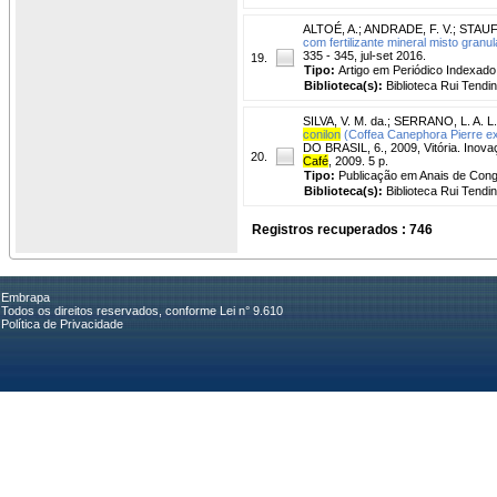
ALTOÉ, A.
;
ANDRADE, F. V.
;
STAUF
com fertilizante mineral misto granu
335 - 345, jul-set 2016.
19.
Tipo:
Artigo em Periódico Indexado
Biblioteca(s):
Biblioteca Rui Tendi
SILVA, V. M. da.
;
SERRANO, L. A. L.
conilon
(Coffea Canephora Pierre ex 
DO BRASIL, 6., 2009, Vitória. Inovaç
20.
Café
, 2009. 5 p.
Tipo:
Publicação em Anais de Con
Biblioteca(s):
Biblioteca Rui Tendi
Registros recuperados : 746
Embrapa
Todos os direitos reservados, conforme Lei n° 9.610
Política de Privacidade