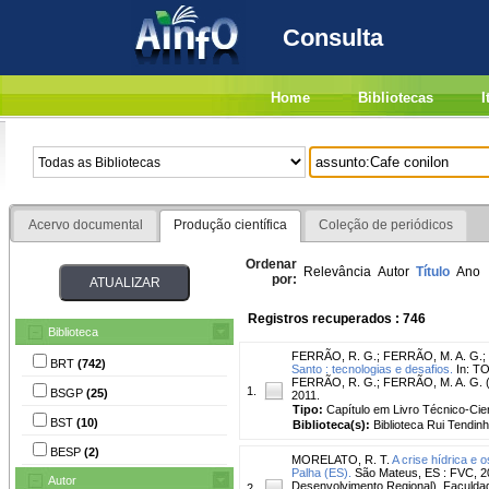
Consulta
Home
Bibliotecas
I
Acervo documental
Produção científica
Coleção de periódicos
Ordenar
Relevância
Autor
Título
Ano
por:
Registros recuperados : 746
Biblioteca
FERRÃO, R. G.
;
FERRÃO, M. A. G.
;
BRT
(742)
Santo : tecnologias e desafios.
In: TO
FERRÃO, R. G.; FERRÃO, M. A. G. (Or
1.
BSGP
(25)
2011.
Tipo:
Capítulo em Livro Técnico-Cien
BST
(10)
Biblioteca(s):
Biblioteca Rui Tendinh
BESP
(2)
MORELATO, R. T.
A crise hídrica e
Palha (ES).
São Mateus, ES : FVC, 20
Autor
Desenvolvimento Regional). Faculdade
2.