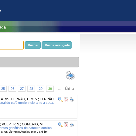
)
uda
25
26
27
28
29
30
...
Última
A. da.
;
FERRÃO, L. M. V.
;
FERRÃO,
nal de café conilon tolerante a seca.
;
VOLPI, P. S.
;
COMÉRIO, M.
;
entes genótipos de cafeeiro conilon.
s de tecnologias pro café ter