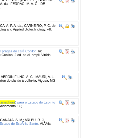
A. da.; FERRÃO, M. A. G.; DE
.
, A. F. A. da.
;
CARNEIRO, P. C. de
ing and Applied Biotechnology, v8,
 - -
 pragas do café Conilon.
In:
ilon. 2 ed. atual. ampli. Vitória,
;
VERDIN FILHO, A. C.
;
MAURI, A. L.
;
on do plantio à colheita. Viçosa, MG
canephora
) para o Estado do Espírito
Andamento, 56)
GANÃ‡A, S. M.
;
ARLEU, R. J.
 Estado do EspÃ­rito Santo.
VitÃ³ria,