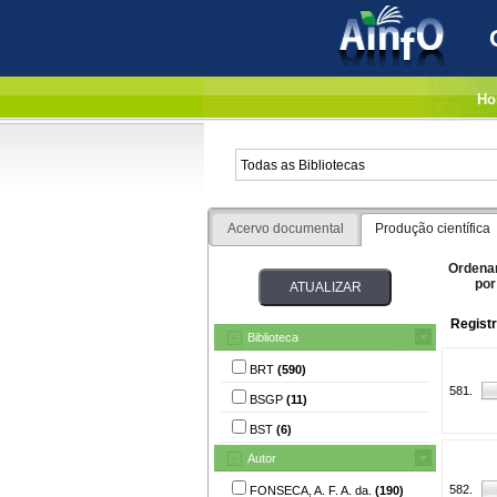
Ho
Acervo documental
Produção científica
Ordena
por
Regist
Biblioteca
BRT
(590)
581.
BSGP
(11)
BST
(6)
Autor
582.
FONSECA, A. F. A. da.
(190)