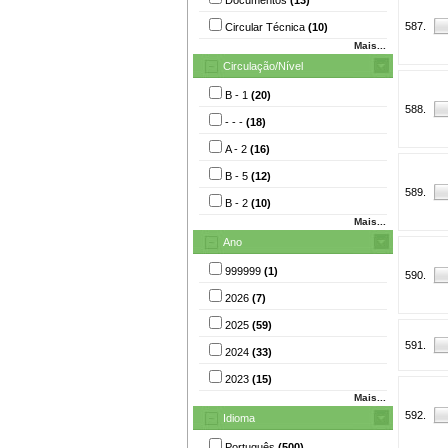
587.
Circular Técnica
(10)
Mais...
Circulação/Nível
B - 1
(20)
588.
- - -
(18)
A - 2
(16)
B - 5
(12)
589.
B - 2
(10)
Mais...
Ano
999999
(1)
590.
2026
(7)
2025
(59)
591.
2024
(33)
2023
(15)
Mais...
592.
Idioma
Português
(500)