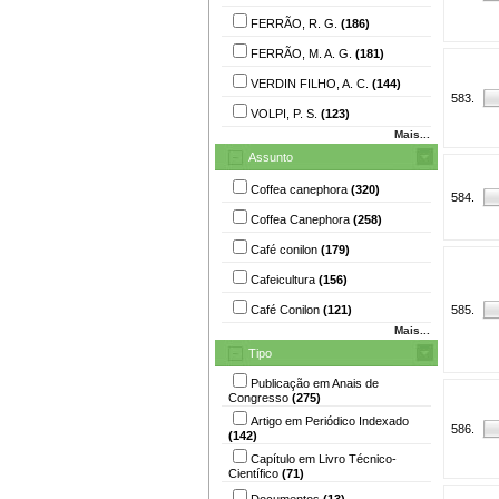
FERRÃO, R. G.
(186)
FERRÃO, M. A. G.
(181)
VERDIN FILHO, A. C.
(144)
583.
VOLPI, P. S.
(123)
Mais...
Assunto
Coffea canephora
(320)
584.
Coffea Canephora
(258)
Café conilon
(179)
Cafeicultura
(156)
Café Conilon
(121)
585.
Mais...
Tipo
Publicação em Anais de
Congresso
(275)
Artigo em Periódico Indexado
586.
(142)
Capítulo em Livro Técnico-
Científico
(71)
Documentos
(13)