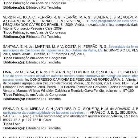
Tipo:
Publicação em Anais de Congresso
Biblioteca(s):
Biblioteca Rui Tendinha.
VERDIN FILHO, A. C.
;
FERRÃO, R. G.
;
FERRÃO, M. A. G.
;
SILVEIRA, J. S. M.
;
VOLPI, P.
A.
;
GUARÇONI M., A.
;
FERRÃO, L. F. V.
;
SILVEIRA, T. B.
Poda programada de ciclo para o
PESQUISA DOS CAFÉS DO BRASIL, 6., 2009, Vitória. Inovação científica, competitividade 
Vitória: Consórcio Pesquisa Café, 2009.
Tipo:
Publicação em Anais de Congresso
Biblioteca(s):
Biblioteca Rui Tendinha.
SANTANA, E. N. de.
;
MARTINS, M. V. V.
;
COSTA, H.
;
FERRÃO, R. G.
Severidade da ferru
municípios de Cachoeiro de Itapemirim e São Gabriel da Palha, ES.
In: SIMPÓSIO DE PE
2011, Araxá. Anais... Brasília, DF: Embrapa Café, 2011.
Tipo:
Publicação em Anais de Congresso
Biblioteca(s):
Biblioteca Rui Tendinha.
LIMA, I. de M.
;
SILVA, B. A. da
;
COSTA, N. S.
;
TEODORO, M. C.
;
SOUZA, L. C.
;
CALENTE
Uso de porta-enxerto clonal em cafeeiro conilon como alternativa de manejo de áreas in
parananensis.
In: CONGRESSO CAPIXABA DE PESQUISA AGROPECUÁRIA, 1., Vitória, ES.
de pesquisa agropecuária [recurso eletrônico]. Vitória, ES: Incaper, 2021. color. PDF ; 25
(Incaper, Documentos, 289). Pedro Luís Pereira Teixeira de Carvalho, Carlos Henrique Rod
Ventura, Marcos Vinicius Winckler Caldeira e Romário Gava Ferrão, editores. p. 97-100
Tipo:
Publicação em Anais de Congresso
Biblioteca(s):
Biblioteca Rui Tendinha.
SENNA, D. S. de
;
MEIRA, A. C. H.
;
ANTUNES, D. G.
;
SIQUEIRA, H. M. de
;
ARAÃšJO, J. B
participativa da sustentabilidade de lavouras cafeeiras.
In: ARAÃšJO, J. B. S.; SIQUEIRA,
SALES, E. F. (org.). CafÃ© sombreado: uma abordagem multidisciplinar. VitÃ³ria, ES : Inc
89274-46-3. p. 127-152 Il.; Color.
Tipo:
Livro
Biblioteca(s):
Biblioteca Rui Tendinha.
FERRÃO, R. G.
;
FERRÃO, M. A. G.
;
FONSECA, A. F. A. da.
;
VOLPI, P. S.
;
VERDIN FILHO,