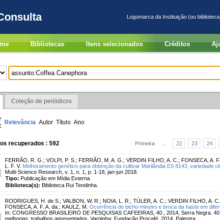
Consulta
Logomarca da Instituição (ou biblioteca
me
Bibliotecas
Itens selecionados
Créditos
Aj
Coleção de periódicos
r
Relevância
Autor
Título
Ano
:
ros recuperados : 592
Primeira
...
22
23
24
FERRÃO, R. G.
;
VOLPI, P. S.
;
FERRÃO, M. A. G.
;
VERDIN FILHO, A. C.
;
FONSECA, A. F. 
L. F. V.
Melhoramento genético para obtenção da cultivar Marilândia ES 8143, variedade clo
Multi-Science Research, v. 1, n. 1, p. 1-18, jan-jun 2018.
Tipo:
Publicação em Mídia Externa
Biblioteca(s):
Biblioteca Rui Tendinha.
RODRIGUES, H. de S.
;
VALBON, W. R.
;
NOIA, L. R.
;
TÚLER, A. C.
;
VERDIN FILHO, A. C.
FONSECA, A. F. A. da.
;
KAULZ, M.
Ocorrência de bicho-mineiro e broca da haste em difer
In: CONGRESSO BRASILEIRO DE PESQUISAS CAFEEIRAS, 40., 2014, Serra Negra. 40 ano
melhorias: trabalhos apresentados. Varginha: Fundação Procafé, 2014. Palestra.