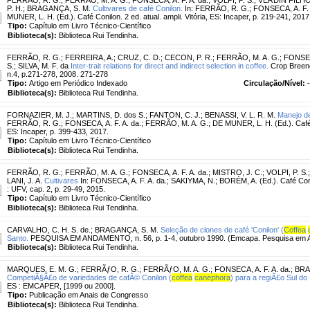
P. H.
;
BRAGANÇA, S. M.
Cultivares de café Conilon.
In: FERRÃO, R. G.; FONSECA, A. F. 
MUNER, L. H. (Ed.). Café Conilon. 2 ed. atual. ampli. Vitória, ES: Incaper, p. 219-241, 2017
Tipo:
Capítulo em Livro Técnico-Científico
Biblioteca(s):
Biblioteca Rui Tendinha.
FERRÃO, R. G.
;
FERREIRA, A.
;
CRUZ, C. D.
;
CECON, P. R.
;
FERRÃO, M. A. G.
;
FONSECA
S.
;
SILVA, M. F. da
Inter-trait relations for direct and indirect selection in coffee.
Crop Breend
n.4, p.271-278, 2008. 271-278
Tipo:
Artigo em Periódico Indexado
Circulação/Nível:
-
Biblioteca(s):
Biblioteca Rui Tendinha.
FORNAZIER, M. J.
;
MARTINS, D. dos S.
;
FANTON, C. J.
;
BENASSI, V. L. R. M.
Manejo de
FERRÃO, R. G.; FONSECA, A. F. A. da.; FERRÃO, M. A. G.; DE MUNER, L. H. (Ed.). Café Con
ES: Incaper, p. 399-433, 2017.
Tipo:
Capítulo em Livro Técnico-Científico
Biblioteca(s):
Biblioteca Rui Tendinha.
FERRÃO, R. G.
;
FERRÃO, M. A. G.
;
FONSECA, A. F. A. da.
;
MISTRO, J. C.
;
VOLPI, P. S.
LANI, J. A.
Cultivares
In: FONSECA, A. F. A. da.; SAKIYMA, N.; BORÉM, A. (Ed.). Café Conil
: UFV, cap. 2, p. 29-49, 2015.
Tipo:
Capítulo em Livro Técnico-Científico
Biblioteca(s):
Biblioteca Rui Tendinha.
CARVALHO, C. H. S. de.
;
BRAGANÇA, S. M.
Seleção de clones de café 'Conilon' (
Coffea
Santo.
PESQUISA EM ANDAMENTO, n. 56, p. 1-4, outubro 1990. (Emcapa. Pesquisa em 
Biblioteca(s):
Biblioteca Rui Tendinha.
MARQUES, E. M. G.
;
FERRÃƒO, R. G.
;
FERRÃƒO, M. A. G.
;
FONSECA, A. F. A. da.
;
BRA
CompetiÃ§Ã£o de variedades de cafÃ© Conilon (
coffea
canephora
) para a regiÃ£o Sul do
ES : EMCAPER, [1999 ou 2000].
Tipo:
Publicação em Anais de Congresso
Biblioteca(s):
Biblioteca Rui Tendinha.