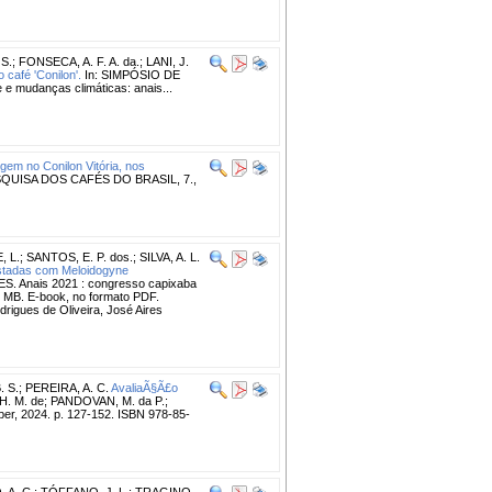
 S.
;
FONSECA, A. F. A. da.
;
LANI, J.
 café 'Conilon'.
In: SIMPÓSIO DE
e mudanças climáticas: anais...
gem no Conilon Vitória, nos
SQUISA DOS CAFÉS DO BRASIL, 7.,
, L.
;
SANTOS, E. P. dos.
;
SILVA, A. L.
festadas com Meloidogyne
 Anais 2021 : congresso capixaba
,4 MB. E-book, no formato PDF.
rigues de Oliveira, José Aires
. S.
;
PEREIRA, A. C.
AvaliaÃ§Ã£o
 H. M. de; PANDOVAN, M. da P.;
aper, 2024. p. 127-152. ISBN 978-85-
 A. C.
;
TÓFFANO, J. L.
;
TRAGINO,