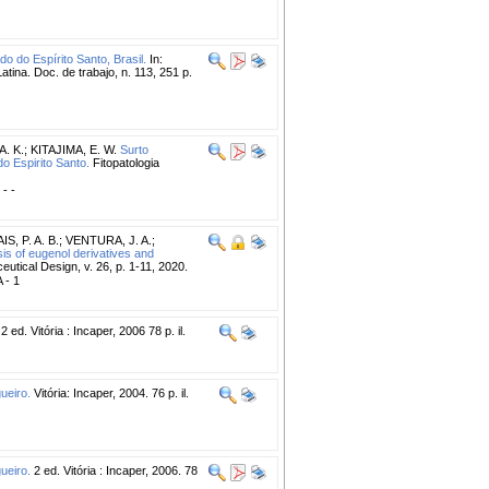
do do Espírito Santo, Brasil.
In:
tina. Doc. de trabajo, n. 113, 251 p.
. K.
;
KITAJIMA, E. W.
Surto
o Espirito Santo.
Fitopatologia
 - -
S, P. A. B.
;
VENTURA, J. A.
;
is of eugenol derivatives and
tical Design, v. 26, p. 1-11, 2020.
A - 1
2 ed. Vitória : Incaper, 2006 78 p. il.
ueiro.
Vitória: Incaper, 2004. 76 p. il.
ueiro.
2 ed. Vitória : Incaper, 2006. 78