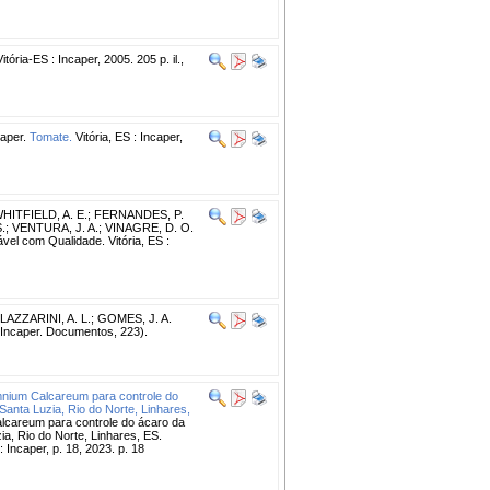
itória-ES : Incaper, 2005. 205 p. il.,
aper.
Tomate.
Vitória, ES : Incaper,
HITFIELD, A. E.
;
FERNANDES, P.
.; VENTURA, J. A.; VINAGRE, D. O.
el com Qualidade. Vitória, ES :
LAZZARINI, A. L.
;
GOMES, J. A.
 (Incaper. Documentos, 223).
mnium Calcareum para controle do
anta Luzia, Rio do Norte, Linhares,
lcareum para controle do ácaro da
a, Rio do Norte, Linhares, ES.
 : Incaper, p. 18, 2023. p. 18