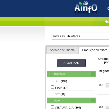
Ho
Acervo documental
Produção científica
Ordena
por
Regist
Biblioteca
BRT
(192)
181.
BSGP
(17)
BST
(10)
Autor
182.
VENTURA, J. A.
(104)