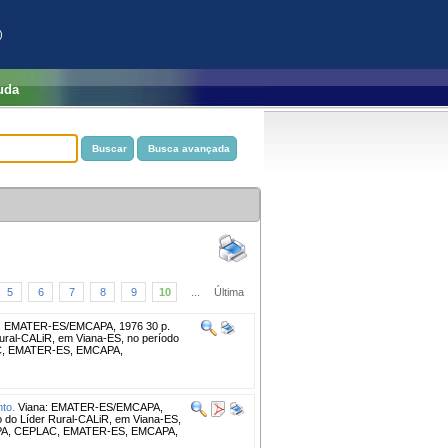
)
uda
5
6
7
8
9
10
...
Última
: EMATER-ES/EMCAPA, 1976 30 p.
Rural-CALiR, em Viana-ES, no período
PLAC, EMATER-ES, EMCAPA,
to.
Viana: EMATER-ES/EMCAPA,
o do Líder Rural-CALiR, em Viana-ES,
MBRAPA, CEPLAC, EMATER-ES, EMCAPA,