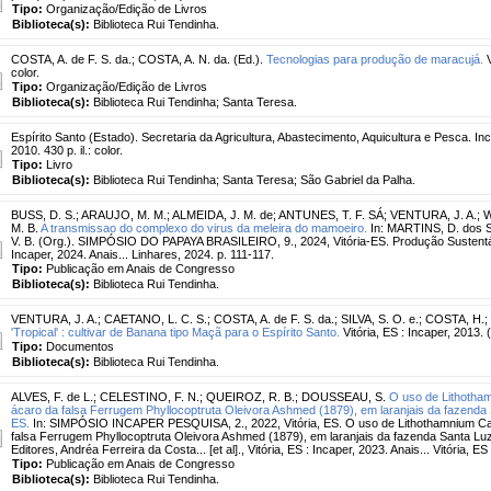
Tipo:
Organização/Edição de Livros
Biblioteca(s):
Biblioteca Rui Tendinha.
COSTA, A. de F. S. da.
;
COSTA, A. N. da. (Ed.).
Tecnologias para produção de maracujá.
V
color.
Tipo:
Organização/Edição de Livros
Biblioteca(s):
Biblioteca Rui Tendinha; Santa Teresa.
Espírito Santo (Estado). Secretaria da Agricultura, Abastecimento, Aquicultura e Pesca. Inc
2010. 430 p. il.: color.
Tipo:
Livro
Biblioteca(s):
Biblioteca Rui Tendinha; Santa Teresa; São Gabriel da Palha.
BUSS, D. S.
;
ARAUJO, M. M.
;
ALMEIDA, J. M. de
;
ANTUNES, T. F. SÁ
;
VENTURA, J. A.
;
W
M. B.
A transmissao do complexo do virus da meleira do mamoeiro.
In: MARTINS, D. dos S
V. B. (Org.). SIMPÓSIO DO PAPAYA BRASILEIRO, 9., 2024, Vitória-ES. Produção Sustentáv
Incaper, 2024. Anais... Linhares, 2024. p. 111-117.
Tipo:
Publicação em Anais de Congresso
Biblioteca(s):
Biblioteca Rui Tendinha.
VENTURA, J. A.
;
CAETANO, L. C. S.
;
COSTA, A. de F. S. da.
;
SILVA, S. O. e.
;
COSTA, H.
;
'Tropical' : cultivar de Banana tipo Maçã para o Espírito Santo.
Vitória, ES : Incaper, 2013.
Tipo:
Documentos
Biblioteca(s):
Biblioteca Rui Tendinha.
ALVES, F. de L.
;
CELESTINO, F. N.
;
QUEIROZ, R. B.
;
DOUSSEAU, S.
O uso de Lithotha
ácaro da falsa Ferrugem Phyllocoptruta Oleivora Ashmed (1879), em laranjais da fazenda S
ES.
In: SIMPÓSIO INCAPER PESQUISA, 2., 2022, Vitória, ES. O uso de Lithothamnium Ca
falsa Ferrugem Phyllocoptruta Oleivora Ashmed (1879), em laranjais da fazenda Santa Luzi
Editores, Andréa Ferreira da Costa... [et al]., Vitória, ES : Incaper, 2023. Anais... Vitória, ES
Tipo:
Publicação em Anais de Congresso
Biblioteca(s):
Biblioteca Rui Tendinha.