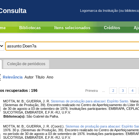
Consulta
Logomarca da Instituição (ou biblioteca
me
Bibliotecas
Itens selecionados
Créditos
Aj
Coleção de periódicos
r
Relevância
Autor
Título
Ano
:
ros recuperados : 196
Primeira
...
2
3
4
MOTTA, M. B.
;
GUERRA, J. R.
Sistemas de produção para abacaxi: Espírito Santo.
Viana
(Sistemas de Produção, 39). Encontro realizado no Centro de Aperfeiçoamento do Líder 
de 30 de agosto a 03 de setembro de 1976. Instituições participantes: EMBRAPA, CE
SUCOTRISA, EMBRATER, E.F.R.-RJ, U.F.V.
Biblioteca(s):
São Gabriel da Palha.
MOTTA, M. B.
;
GUERRA, J. R. (Coord.).
Sistemas de produção para abacaxi: Espírito San
1976. 30 p. (Sistemas de Produção, 39). Encontro realizado no Centro de Aperfeiçoament
no período de 30 de agosto a 03 de setembro de 1976. Instituições participantes: E
SUCOTRISA, EMBRATER, E.F.R.-RJ, U.F.V.