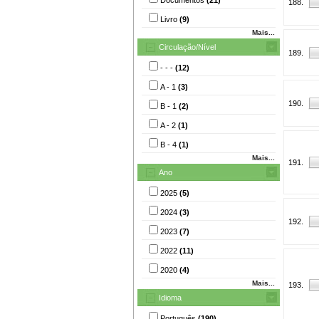
188.
Livro
(9)
Mais...
Circulação/Nível
189.
- - -
(12)
A - 1
(3)
190.
B - 1
(2)
A - 2
(1)
B - 4
(1)
Mais...
191.
Ano
2025
(5)
2024
(3)
192.
2023
(7)
2022
(11)
2020
(4)
Mais...
193.
Idioma
Português
(190)