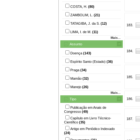
COSTA, H.
(80)
ZAMBOLIM, L.
(21)
TATAGIBA, J. da S.
(12)
183.
LIMA, I. de M.
(11)
Mais...
Assunto
184.
Doença
(143)
Espírito Santo (Estado)
(36)
Praga
(34)
185.
Mamão
(32)
Manejo
(26)
Mais...
186.
Tipo
Publicação em Anais de
Congresso
(49)
Capítulo em Livro Técnico-
187.
Científico
(35)
Artigo em Periódico Indexado
(24)
Documentos
(21)