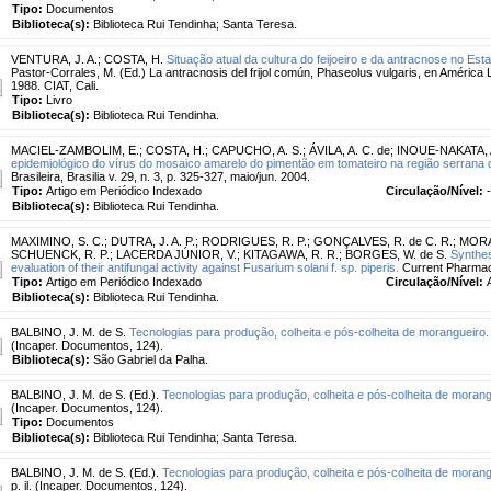
Tipo:
Documentos
Biblioteca(s):
Biblioteca Rui Tendinha; Santa Teresa.
VENTURA, J. A.
;
COSTA, H.
Situação atual da cultura do feijoeiro e da antracnose no Esta
Pastor-Corrales, M. (Ed.) La antracnosis del frijol común, Phaseolus vulgaris, en América La
1988. CIAT, Cali.
Tipo:
Livro
Biblioteca(s):
Biblioteca Rui Tendinha.
MACIEL-ZAMBOLIM, E.
;
COSTA, H.
;
CAPUCHO, A. S.
;
ÁVILA, A. C. de
;
INOUE-NAKATA, A
epidemiológico do vírus do mosaico amarelo do pimentão em tomateiro na região serrana d
Brasileira, Brasilia v. 29, n. 3, p. 325-327, maio/jun. 2004.
Tipo:
Artigo em Periódico Indexado
Circulação/Nível:
-
Biblioteca(s):
Biblioteca Rui Tendinha.
MAXIMINO, S. C.
;
DUTRA, J. A. P.
;
RODRIGUES, R. P.
;
GONÇALVES, R. de C. R.
;
MORAI
SCHUENCK, R. P.
;
LACERDA JÚNIOR, V.
;
KITAGAWA, R. R.
;
BORGES, W. de S.
Synthes
evaluation of their antifungal activity against Fusarium solani f. sp. piperis.
Current Pharmaceu
Tipo:
Artigo em Periódico Indexado
Circulação/Nível:
Biblioteca(s):
Biblioteca Rui Tendinha.
BALBINO, J. M. de S.
Tecnologias para produção, colheita e pós-colheita de morangueiro.
(Incaper. Documentos, 124).
Biblioteca(s):
São Gabriel da Palha.
BALBINO, J. M. de S. (Ed.).
Tecnologias para produção, colheita e pós-colheita de morang
(Incaper. Documentos, 124).
Tipo:
Documentos
Biblioteca(s):
Biblioteca Rui Tendinha; Santa Teresa.
BALBINO, J. M. de S. (Ed.).
Tecnologias para produção, colheita e pós-colheita de morang
p. il. (Incaper. Documentos, 124).