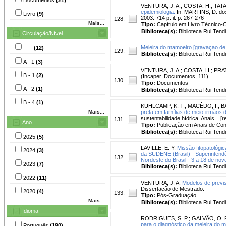
VENTURA, J. A.
;
COSTA, H.
;
TATA
epidemiologia.
In: MARTINS, D. dos 
Livro
(9)
2003. 714 p. il. p. 267-276
128.
Mais...
Tipo:
Capítulo em Livro Técnico-Ci
Biblioteca(s):
Biblioteca Rui Tend
Circulação/Nível
Meleira do mamoeiro [gravaçao de 
- - -
(12)
129.
Biblioteca(s):
Biblioteca Rui Tend
A - 1
(3)
VENTURA, J. A.
;
COSTA, H.
;
PRAT
B - 1
(2)
(Incaper. Documentos, 111).
130.
Tipo:
Documentos
A - 2
(1)
Biblioteca(s):
Biblioteca Rui Tend
B - 4
(1)
KUHLCAMP, K. T.
;
MACÊDO, I.
;
B
Mais...
preta em famílias de meio-irmãos 
sustentabilidade hídrica. Anais... [
131.
Ano
Tipo:
Publicação em Anais de Co
Biblioteca(s):
Biblioteca Rui Tend
2025
(5)
LAVILLE, E. Y.
Missão fitopatológ
2024
(3)
da SUDENE (Brasil) - Superintend
132.
Nordeste do Brasil - 3 a 18 de no
2023
(7)
Biblioteca(s):
Biblioteca Rui Tend
2022
(11)
VENTURA, J. A.
Modelos de previ
Dissertação de Mestrado.
2020
(4)
133.
Tipo:
Pós-Graduação
Mais...
Biblioteca(s):
Biblioteca Rui Tend
Idioma
RODRIGUES, S. P.
;
GALVÃO, O. 
para o diagnóstico da meleira do m
Português
(190)