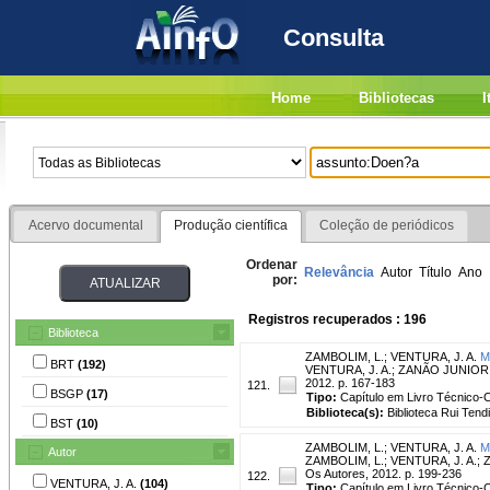
Consulta
Home
Bibliotecas
I
Acervo documental
Produção científica
Coleção de periódicos
Ordenar
Relevância
Autor
Título
Ano
por:
Registros recuperados : 196
Biblioteca
ZAMBOLIM, L.
;
VENTURA, J. A.
M
BRT
(192)
VENTURA, J. A.; ZANÃO JUNIOR, L. 
2012. p. 167-183
121.
BSGP
(17)
Tipo:
Capítulo em Livro Técnico-Ci
Biblioteca(s):
Biblioteca Rui Tend
BST
(10)
ZAMBOLIM, L.
;
VENTURA, J. A.
M
Autor
ZAMBOLIM, L.; VENTURA, J. A.; ZA
Os Autores, 2012. p. 199-236
122.
VENTURA, J. A.
(104)
Tipo:
Capítulo em Livro Técnico-Ci