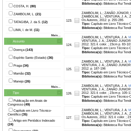
Biblioteca(s):
Biblioteca Rui Tend
COSTA, H.
(80)
ZAMBOLIM, L.
;
ZANÃO JÚNIOR, L
ZAMBOLIM, L.
(21)
ZAMBOLIM, L.; VENTURA, J. A.; ZA
Os Autores, 2012. p. 255-285
123.
TATAGIBA, J. da S.
(12)
Tipo:
Capítulo em Livro Técnico-Ci
Biblioteca(s):
Biblioteca Rui Tend
LIMA, I. de M.
(11)
Mais...
ZAMBOLIM, L.
;
VENTURA, J. A.
M
VENTURA, J. A.; ZANÃO JUNIOR, L. 
Assunto
2012. 321 il. color. ; 23cm p. 83-10
124.
Tipo:
Capítulo em Livro Técnico-Ci
Doença
(143)
Biblioteca(s):
Biblioteca Rui Tend
Espírito Santo (Estado)
(36)
ZAMBOLIM, L.
;
VENTURA, J. A.
M
VENTURA, J. A.; ZANÃO JUNIOR, L. 
Praga
(34)
2012. p. 187-196
125.
Tipo:
Capítulo em Livro Técnico-Ci
Mamão
(32)
Biblioteca(s):
Biblioteca Rui Tend
Manejo
(26)
ZAMBOLIM, L.
;
VENTURA, J. A.
M
Mais...
VENTURA, J. A.; ZANÃO JUNIOR, L. 
Tipo
2012. 321 il. color. ; 23cm p. 105-1
126.
Tipo:
Capítulo em Livro Técnico-Ci
Publicação em Anais de
Biblioteca(s):
Biblioteca Rui Tend
Congresso
(49)
ZAMBOLIM, L.
;
VENTURA, J. A.
M
Capítulo em Livro Técnico-
ZAMBOLIM, L.; VENTURA, J. A.; ZA
Científico
(35)
Os Autores, 2012. 321 il. color. ; 
127.
Artigo em Periódico Indexado
Tipo:
Capítulo em Livro Técnico-Ci
(24)
Biblioteca(s):
Biblioteca Rui Tend
Documentos
(21)