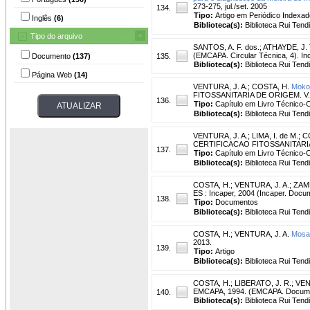
273-275, jul./set. 2005
134.
Tipo:
Artigo em Periódico Indexad
Inglês
(6)
Biblioteca(s):
Biblioteca Rui Tend
Tipo do arquivo
SANTOS, A. F. dos.
;
ATHAYDE, J. 
(EMCAPA. Circular Técnica, 4). Inclu
Documento
(137)
135.
Biblioteca(s):
Biblioteca Rui Tend
Página Web
(14)
VENTURA, J. A.
;
COSTA, H.
Moko 
FITOSSANITARIA DE ORIGEM. V. I - 
136.
Tipo:
Capítulo em Livro Técnico-Ci
Biblioteca(s):
Biblioteca Rui Tend
VENTURA, J. A.
;
LIMA, I. de M.
;
C
CERTIFICACAO FITOSSANITARIA DE 
137.
Tipo:
Capítulo em Livro Técnico-Ci
Biblioteca(s):
Biblioteca Rui Tend
COSTA, H.
;
VENTURA, J. A.
;
ZAMB
ES : Incaper, 2004 (Incaper. Docu
138.
Tipo:
Documentos
Biblioteca(s):
Biblioteca Rui Tend
COSTA, H.
;
VENTURA, J. A.
Mosai
2013.
139.
Tipo:
Artigo
Biblioteca(s):
Biblioteca Rui Tend
COSTA, H.
;
LIBERATO, J. R.
;
VEN
EMCAPA, 1994. (EMCAPA. Docume
140.
Biblioteca(s):
Biblioteca Rui Tend