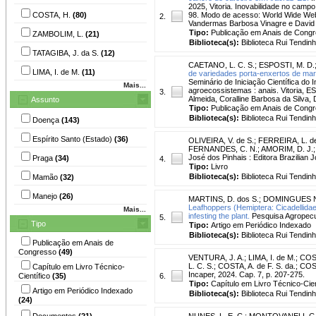
2025, Vitoria. Inovabilidade no campo 
COSTA, H.
(80)
98. Modo de acesso: World Wide Web.
2.
Vandermas Barbosa Vinagre e David 
Tipo:
Publicação em Anais de Cong
ZAMBOLIM, L.
(21)
Biblioteca(s):
Biblioteca Rui Tendinh
TATAGIBA, J. da S.
(12)
CAETANO, L. C. S.
;
ESPOSTI, M. D.
LIMA, I. de M.
(11)
de variedades porta-enxertos de mar
Seminário de Iniciação Científica do I
Mais...
agroecossistemas : anais. Vitoria, E
3.
Almeida, Coralline Barbosa da Silva
Assunto
Tipo:
Publicação em Anais de Cong
Biblioteca(s):
Biblioteca Rui Tendinh
Doença
(143)
Espírito Santo (Estado)
(36)
OLIVEIRA, V. de S.
;
FERREIRA, L. de
FERNANDES, C. N.
;
AMORIM, D. J.
José dos Pinhais : Editora Brazilian J
Praga
(34)
4.
Tipo:
Livro
Biblioteca(s):
Biblioteca Rui Tendinh
Mamão
(32)
Manejo
(26)
MARTINS, D. dos S.
;
DOMINGUES N
Leafhoppers (Hemiptera: Cicadellida
Mais...
infesting the plant.
Pesquisa Agropecua
5.
Tipo
Tipo:
Artigo em Periódico Indexado
Biblioteca(s):
Biblioteca Rui Tendinh
Publicação em Anais de
Congresso
(49)
VENTURA, J. A.
;
LIMA, I. de M.
;
COS
L. C. S.; COSTA, A. de F. S. da.; COST
Capítulo em Livro Técnico-
Incaper, 2024. Cap. 7, p. 207-275.
Científico
(35)
6.
Tipo:
Capítulo em Livro Técnico-Cien
Artigo em Periódico Indexado
Biblioteca(s):
Biblioteca Rui Tendinh
(24)
Documentos
(21)
NUNES, L. E. C.
;
MONTOVANELI, G.