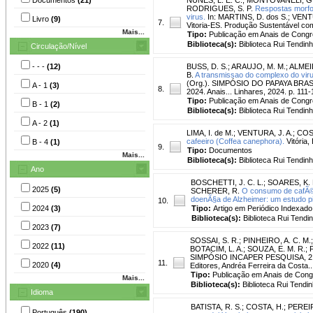
RODRIGUES, S. P.
Respostas morfol
virus.
In: MARTINS, D. dos S.; VENT
Livro
(9)
7.
Vitoria-ES. Produção Sustentável com 
Mais...
Tipo:
Publicação em Anais de Cong
Biblioteca(s):
Biblioteca Rui Tendinh
Circulação/Nível
- - -
(12)
BUSS, D. S.
;
ARAUJO, M. M.
;
ALMEID
B.
A transmissao do complexo do vir
(Org.). SIMPÓSIO DO PAPAYA BRASILEI
A - 1
(3)
8.
2024. Anais... Linhares, 2024. p. 111-
Tipo:
Publicação em Anais de Cong
B - 1
(2)
Biblioteca(s):
Biblioteca Rui Tendinh
A - 2
(1)
LIMA, I. de M.
;
VENTURA, J. A.
;
COS
cafeeiro (Coffea canephora).
Vitória,
B - 4
(1)
9.
Tipo:
Documentos
Mais...
Biblioteca(s):
Biblioteca Rui Tendinh
Ano
BOSCHETTI, J. C. L.
;
SOARES, K. 
2025
(5)
SCHERER, R.
O consumo de cafÃ© 
doenÃ§a de Alzheimer: um estudo pi
10.
2024
(3)
Tipo:
Artigo em Periódico Indexado
Biblioteca(s):
Biblioteca Rui Tendi
2023
(7)
SOSSAI, S. R.
;
PINHEIRO, A. C. M.
2022
(11)
BOTACIM, L. A.
;
SOUZA, E. M. R.
;
SIMPÓSIO INCAPER PESQUISA, 2., 20
11.
2020
(4)
Editores, Andréa Ferreira da Costa... [
Tipo:
Publicação em Anais de Con
Mais...
Biblioteca(s):
Biblioteca Rui Tendin
Idioma
BATISTA, R. S.
;
COSTA, H.
;
PEREIR
Português
(190)