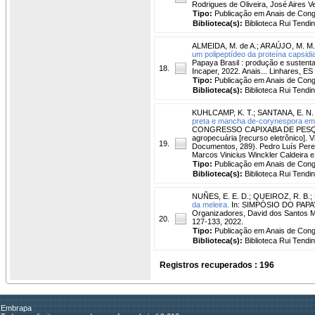
Rodrigues de Oliveira, José Aires V
Tipo:
Publicação em Anais de Con
Biblioteca(s):
Biblioteca Rui Tendi
ALMEIDA, M. de A.
;
ARAÚJO, M. M.
um polipeptídeo da proteína capsidi
Papaya Brasil : produção e sustenta
18.
Incaper, 2022. Anais... Linhares, ES
Tipo:
Publicação em Anais de Con
Biblioteca(s):
Biblioteca Rui Tendi
KUHLCAMP, K. T.
;
SANTANA, E. N. 
preta e mancha de-corynespora em f
CONGRESSO CAPIXABA DE PESQUISA 
agropecuária [recurso eletrônico]. V
19.
Documentos, 289). Pedro Luís Pereir
Marcos Vinicius Winckler Caldeira 
Tipo:
Publicação em Anais de Con
Biblioteca(s):
Biblioteca Rui Tendi
NUÑES, E. E. D.
;
QUEIROZ, R. B.
;
da meleira.
In: SIMPÓSIO DO PAPAYA 
Organizadores, David dos Santos Mart
20.
127-133, 2022.
Tipo:
Publicação em Anais de Con
Biblioteca(s):
Biblioteca Rui Tendi
Registros recuperados : 196
Embrapa