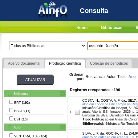
Consulta
Home
Bibliotecas
I
Acervo documental
Produção científica
Coleção de periódicos
Ordenar
Relevância
Autor
Título
Ano
por:
Registros recuperados : 196
Biblioteca
COSTA, H.
;
COSTA, A. F. da.
;
SILVA,
BRT
(192)
alho em condicoes de campo na Regia
Iniciação Científica do Incaper, 5., 2
BSGP
(17)
anais. Vitoria, ES : Incaper, 2025. p
1.
Barbosa da Silva, Danieltom Ozéias
BST
(10)
Tipo:
Publicação em Anais de Cong
Biblioteca(s):
Biblioteca Rui Tendinh
Autor
SILVA, L. F. da
;
ROCHA, H. L.
;
ZAMPI
VENTURA, J. A.
(104)
cancro do cafeeiro em Aracruz-ES.
I