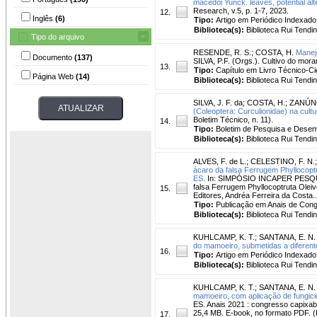
macedoi Yunck. leaves, potential a
Research, v.5, p. 1-7, 2023.
12.
Inglês
(6)
Tipo:
Artigo em Periódico Indexado
Biblioteca(s):
Biblioteca Rui Tendi
Tipo do arquivo
RESENDE, R. S.
;
COSTA, H.
Manej
Documento
(137)
SILVA, P.F. (Orgs.). Cultivo do mora
13.
Tipo:
Capítulo em Livro Técnico-Cie
Página Web
(14)
Biblioteca(s):
Biblioteca Rui Tendi
SILVA, J. F. da
;
COSTA, H.
;
ZANÚNC
(Coleoptera: Curculionidae) na cult
Boletim Técnico, n. 11).
14.
Tipo:
Boletim de Pesquisa e Desen
Biblioteca(s):
Biblioteca Rui Tendi
ALVES, F. de L.
;
CELESTINO, F. N.
ácaro da falsa Ferrugem Phyllocoptr
ES.
In: SIMPÓSIO INCAPER PESQUISA
falsa Ferrugem Phyllocoptruta Oleiv
15.
Editores, Andréa Ferreira da Costa... 
Tipo:
Publicação em Anais de Con
Biblioteca(s):
Biblioteca Rui Tendi
KUHLCAMP, K. T.
;
SANTANA, E. N. 
do mamoeiro, submetidas a diferente
16.
Tipo:
Artigo em Periódico Indexado
Biblioteca(s):
Biblioteca Rui Tendi
KUHLCAMP, K. T.
;
SANTANA, E. N. 
mamoeiro, com aplicação de fungic
ES. Anais 2021 : congresso capixaba
25,4 MB. E-book, no formato PDF. (
17.