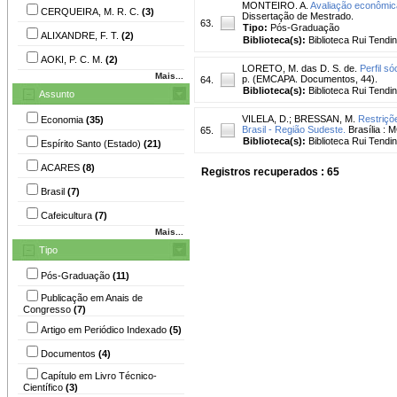
MONTEIRO. A.
Avaliação econômica
CERQUEIRA, M. R. C.
(3)
Dissertação de Mestrado.
63.
Tipo:
Pós-Graduação
ALIXANDRE, F. T.
(2)
Biblioteca(s):
Biblioteca Rui Tendi
AOKI, P. C. M.
(2)
LORETO, M. das D. S. de.
Perfil s
Mais...
p. (EMCAPA. Documentos, 44).
64.
Biblioteca(s):
Biblioteca Rui Tendi
Assunto
VILELA, D.
;
BRESSAN, M.
Restriçõ
Economia
(35)
Brasil - Região Sudeste.
Brasília : 
65.
Biblioteca(s):
Biblioteca Rui Tendi
Espírito Santo (Estado)
(21)
ACARES
(8)
Registros recuperados : 65
Brasil
(7)
Cafeicultura
(7)
Mais...
Tipo
Pós-Graduação
(11)
Publicação em Anais de
Congresso
(7)
Artigo em Periódico Indexado
(5)
Documentos
(4)
Capítulo em Livro Técnico-
Científico
(3)