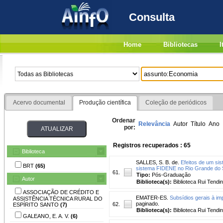
Consulta
Home
Bibliotecas
I
Acervo documental
Produção científica
Coleção de periódicos
Ordenar
Relevância
Autor
Título
Ano
por:
Registros recuperados : 65
Biblioteca
SALLES, S. B. de.
Efeitos de um sis
BRT
(65)
sistema FIDENE no Rio Grande do 
61.
Tipo:
Pós-Graduação
Autor
Biblioteca(s):
Biblioteca Rui Tendi
ASSOCIAÇÃO DE CRÉDITO E
EMATER-ES.
Subsídios gerais à im
ASSISTÊNCIA TÉCNICA RURAL DO
paginado.
62.
ESPÍRITO SANTO
(7)
Biblioteca(s):
Biblioteca Rui Tendi
GALEANO, E. A. V.
(6)