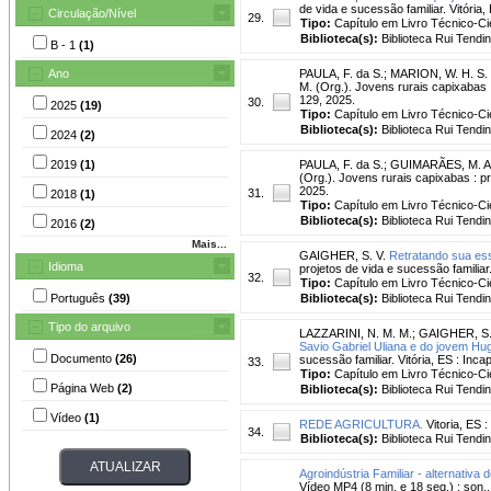
de vida e sucessão familiar. Vitória
Circulação/Nível
29.
Tipo:
Capítulo em Livro Técnico-Cie
Biblioteca(s):
Biblioteca Rui Tendi
B - 1
(1)
Ano
PAULA, F. da S.
;
MARION, W. H. S.
M. (Org.). Jovens rurais capixabas :
129, 2025.
30.
2025
(19)
Tipo:
Capítulo em Livro Técnico-Cie
Biblioteca(s):
Biblioteca Rui Tendi
2024
(2)
2019
(1)
PAULA, F. da S.
;
GUIMARÃES, M. A.
(Org.). Jovens rurais capixabas : pr
2025.
31.
2018
(1)
Tipo:
Capítulo em Livro Técnico-Cie
Biblioteca(s):
Biblioteca Rui Tendi
2016
(2)
Mais...
GAIGHER, S. V.
Retratando sua es
Idioma
projetos de vida e sucessão familiar
32.
Tipo:
Capítulo em Livro Técnico-Cie
Português
(39)
Biblioteca(s):
Biblioteca Rui Tendi
Tipo do arquivo
LAZZARINI, N. M. M.
;
GAIGHER, S.
Savio Gabriel Uliana e do jovem Hug
Documento
(26)
sucessão familiar. Vitória, ES : Inc
33.
Tipo:
Capítulo em Livro Técnico-Cie
Página Web
(2)
Biblioteca(s):
Biblioteca Rui Tendi
Vídeo
(1)
REDE AGRICULTURA.
Vitoria, ES 
34.
Biblioteca(s):
Biblioteca Rui Tendi
Agroindústria Familiar - alternativa
Vídeo MP4 (8 min. e 18 seg.) : son.,