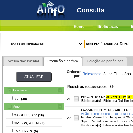
Consulta
Home
Bibliotecas
I
Acervo documental
Produção científica
Coleção de periódicos
Ordenar
Relevância
Autor
Título
Ano
por:
Registros recuperados : 39
Biblioteca
ENCONTRO DE
JUVENTUDE
RU
BRT
(39)
21.
Biblioteca(s):
Biblioteca Rui Tendi
Autor
LAZZARINI, N. M. M.
;
GAIGHER, S.
visão de professores e extensionist
GAIGHER, S. V.
(10)
familiar. Vitória, ES : Incaper, 2025
22.
Tipo:
Capítulo em Livro Técnico-Cie
SANTOS, V. L. M.
(8)
Biblioteca(s):
Biblioteca Rui Tendi
EMATER-ES.
(5)