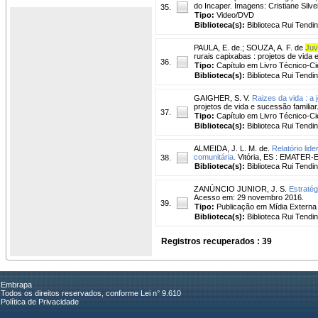
do Incaper. Imagens: Cristiane Silv
35.
Tipo:
Video/DVD
Biblioteca(s):
Biblioteca Rui Tendi
PAULA, E. de.
;
SOUZA, A. F. de
Juv
rurais capixabas : projetos de vida 
36.
Tipo:
Capítulo em Livro Técnico-Cie
Biblioteca(s):
Biblioteca Rui Tendi
GAIGHER, S. V.
Raizes da vida : a 
projetos de vida e sucessão familiar
37.
Tipo:
Capítulo em Livro Técnico-Cie
Biblioteca(s):
Biblioteca Rui Tendi
ALMEIDA, J. L. M. de.
Relatório lid
comunitária.
Vitória, ES : EMATER-E
38.
Biblioteca(s):
Biblioteca Rui Tendi
ZANÚNCIO JUNIOR, J. S.
Estratég
Acesso em: 29 novembro 2016.
39.
Tipo:
Publicação em Mídia Externa
Biblioteca(s):
Biblioteca Rui Tendi
Registros recuperados : 39
Embrapa
Todos os direitos reservados, conforme Lei n° 9.610
Política de Privacidade