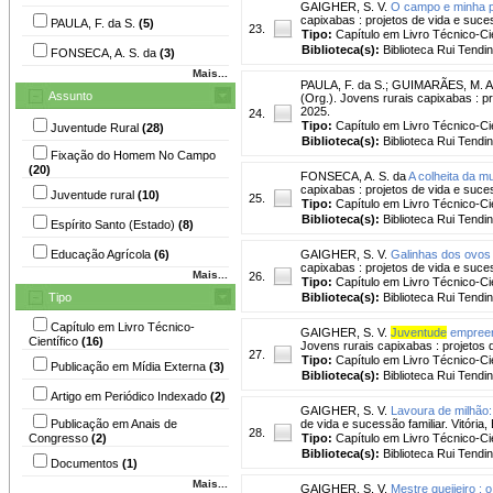
GAIGHER, S. V.
O campo e minha p
capixabas : projetos de vida e suces
PAULA, F. da S.
(5)
23.
Tipo:
Capítulo em Livro Técnico-Cie
Biblioteca(s):
Biblioteca Rui Tendi
FONSECA, A. S. da
(3)
Mais...
PAULA, F. da S.
;
GUIMARÃES, M. A.
Assunto
(Org.). Jovens rurais capixabas : pr
2025.
24.
Tipo:
Capítulo em Livro Técnico-Cie
Juventude Rural
(28)
Biblioteca(s):
Biblioteca Rui Tendi
Fixação do Homem No Campo
(20)
FONSECA, A. S. da
A colheita da m
capixabas : projetos de vida e suces
Juventude rural
(10)
25.
Tipo:
Capítulo em Livro Técnico-Cie
Biblioteca(s):
Biblioteca Rui Tendi
Espírito Santo (Estado)
(8)
Educação Agrícola
(6)
GAIGHER, S. V.
Galinhas dos ovos 
capixabas : projetos de vida e suces
Mais...
26.
Tipo:
Capítulo em Livro Técnico-Cie
Tipo
Biblioteca(s):
Biblioteca Rui Tendi
Capítulo em Livro Técnico-
GAIGHER, S. V.
Juventude
empreen
Científico
(16)
Jovens rurais capixabas : projetos d
27.
Tipo:
Capítulo em Livro Técnico-Cie
Publicação em Mídia Externa
(3)
Biblioteca(s):
Biblioteca Rui Tendi
Artigo em Periódico Indexado
(2)
GAIGHER, S. V.
Lavoura de milhão
Publicação em Anais de
de vida e sucessão familiar. Vitória
28.
Congresso
(2)
Tipo:
Capítulo em Livro Técnico-Cie
Biblioteca(s):
Biblioteca Rui Tendi
Documentos
(1)
Mais...
GAIGHER, S. V.
Mestre queijeiro :