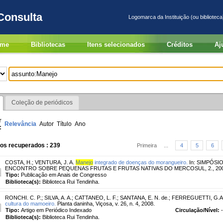
Consulta
Logomarca da Instituição (ou biblioteca
me
Bibliotecas
Itens selecionados
Créditos
Aj
Coleção de periódicos
r
Relevância
Autor
Título
Ano
:
ros recuperados : 239
Primeira
...
4
5
6
COSTA, H.
;
VENTURA, J. A.
Manejo
integrado de doenças do morangueiro.
In: SIMPÓSI
ENCONTRO SOBRE PEQUENAS FRUTAS E FRUTAS NATIVAS DO MERCOSUL, 2., 2006,
Tipo:
Publicação em Anais de Congresso
Biblioteca(s):
Biblioteca Rui Tendinha.
RONCHI. C. P.
;
SILVA, A. A.
;
CATTANEO, L. F.
;
SANTANA, E. N. de.
;
FERREGUETTI, G.A
cultura do mamoeiro.
Planta daninha, Viçosa, v. 26, n. 4, 2008.
Tipo:
Artigo em Periódico Indexado
Circulação/Nível:
-
Biblioteca(s):
Biblioteca Rui Tendinha.