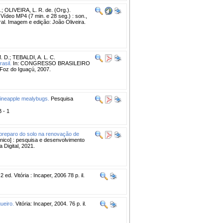
; OLIVEIRA, L. R. de. (Org.).
 Vídeo MP4 (7 min. e 28 seg.) : son.,
ral. Imagem e edição: João Oliveira.
. D.
;
TEBALDI, A. L. C.
asil.
In: CONGRESSO BRASILEIRO
oz do Iguaçú, 2007.
pineapple mealybugs.
Pesquisa
B - 1
e preparo do solo na renovação de
ônico] : pesquisa e desenvolvimento
 Digital, 2021.
2 ed. Vitória : Incaper, 2006 78 p. il.
ueiro.
Vitória: Incaper, 2004. 76 p. il.