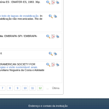
tória-ES : EMATER-ES, 1983. 36p.
 lodo de lagoas de estabilização.
In:
lização não mecanizadas. Rio de
ilia: EMBRAPA-SPI / EMBRAPA-
l.
ERAMERICAN SOCIETY FOR
ogias e visão sustentável: anais.
Aureliano Nogueira da Costa e Adelaide
7
8
9
10
11
12
...
Última
Endereço e contato da instituição