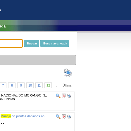
)
uda
7
8
9
10
11
12
...
Última
O NACIONAL DO MORANGO, 3.;
 Pelotas.
Manejo
de plantas daninhas na
 - -