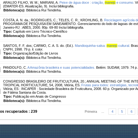
ARAUJO FILHO, W. M.
;
MARIANI, A.
Peixe de água doce : criação,
manejo
e consumo.
Vi
(EMATER-ES. Atualização, 9). Inclui bibliografia.
Biblioteca(s):
Biblioteca Rui Tendinha.
COSTA, A. N. da.
;
RODRIGUES, C.
;
TELES, C. R.
;
KROHLING, B.
Reciclagem agrícola do
PROGRAMA DE PESQUISA EM SANEAMENTO. Gerenciamento do lodo de lagoas de estabi
Janeiro-RJ : ABES, 2000. 80p. 69-80 Inclui bibliografia.
Tipo:
Capítulo em Livro Técnico-Científico
Biblioteca(s):
Biblioteca Rui Tendinha.
SANTOS, F. F. dos
;
CARMO, C. A. S. do. (Ed.).
Mandioquinha-salsa:
manejo
cultural.
Bras
CNPH, 1998. 79 p. il. color.
Tipo:
Organização/Edição de Livros
Biblioteca(s):
Biblioteca Rui Tendinha.
PANDOLFO, C.
A Amazônia brasileira e suas potencialidades.
Belém: SUDAM, 1979. 74 p. i
Biblioteca(s):
Biblioteca Rui Tendinha.
CONGRESSO BRASILEIRO DE FRUTICULTURA, 20.
;
ANNUAL MEETING OF THE INT
TROPICAL HORTICULTURE, 54, 2008, Vitória, ES.
Frutas para todos: estratégias, tecnol
Vitória, ES : INCAPER : Sociedade Brasileira de Fruticultura, 2008. 60 p. Organizado por 
de Fátima Santana da Costa.
Tipo:
Publicação em Anais de Congresso
Biblioteca(s):
Biblioteca Rui Tendinha.
ros recuperados : 239
Primeira
...
4
5
6