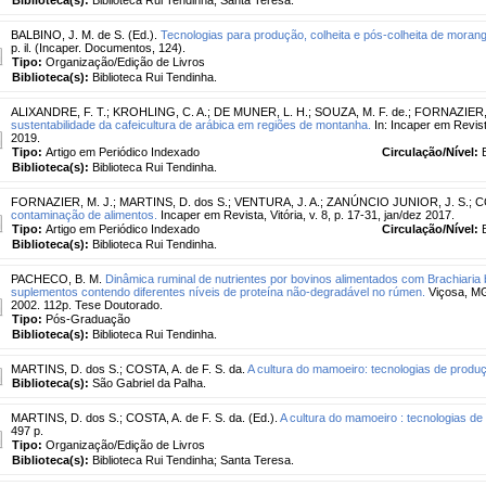
BALBINO, J. M. de S. (Ed.).
Tecnologias para produção, colheita e pós-colheita de morang
p. il. (Incaper. Documentos, 124).
Tipo:
Organização/Edição de Livros
Biblioteca(s):
Biblioteca Rui Tendinha.
ALIXANDRE, F. T.
;
KROHLING, C. A.
;
DE MUNER, L. H.
;
SOUZA, M. F. de.
;
FORNAZIER, 
sustentabilidade da cafeicultura de arábica em regiões de montanha.
In: Incaper em Revista
2019.
Tipo:
Artigo em Periódico Indexado
Circulação/Nível:
Biblioteca(s):
Biblioteca Rui Tendinha.
FORNAZIER, M. J.
;
MARTINS, D. dos S.
;
VENTURA, J. A.
;
ZANÚNCIO JUNIOR, J. S.
;
C
contaminação de alimentos.
Incaper em Revista, Vitória, v. 8, p. 17-31, jan/dez 2017.
Tipo:
Artigo em Periódico Indexado
Circulação/Nível:
Biblioteca(s):
Biblioteca Rui Tendinha.
PACHECO, B. M.
Dinâmica ruminal de nutrientes por bovinos alimentados com Brachiaria 
suplementos contendo diferentes níveis de proteína não-degradável no rúmen.
Viçosa, MG
2002. 112p. Tese Doutorado.
Tipo:
Pós-Graduação
Biblioteca(s):
Biblioteca Rui Tendinha.
MARTINS, D. dos S.
;
COSTA, A. de F. S. da.
A cultura do mamoeiro: tecnologias de produ
Biblioteca(s):
São Gabriel da Palha.
MARTINS, D. dos S.
;
COSTA, A. de F. S. da. (Ed.).
A cultura do mamoeiro : tecnologias de
497 p.
Tipo:
Organização/Edição de Livros
Biblioteca(s):
Biblioteca Rui Tendinha; Santa Teresa.