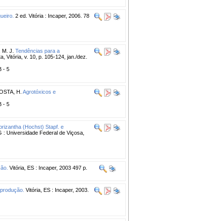
ueiro.
2 ed. Vitória : Incaper, 2006. 78
M. J.
Tendências para a
, Vitória, v. 10, p. 105-124, jan./dez.
B - 5
OSTA, H.
Agrotóxicos e
B - 5
brizantha (Hochst) Stapf. e
 : Universidade Federal de Viçosa,
ção.
Vitória, ES : Incaper, 2003 497 p.
 produção.
Vitória, ES : Incaper, 2003.