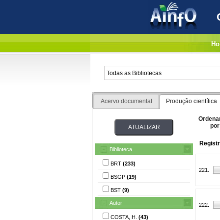
Ho
Acervo documental
Produção científica
Ordena
por
Regist
Biblioteca
BRT
(233)
221.
BSGP
(19)
BST
(9)
Autor
222.
COSTA, H.
(43)