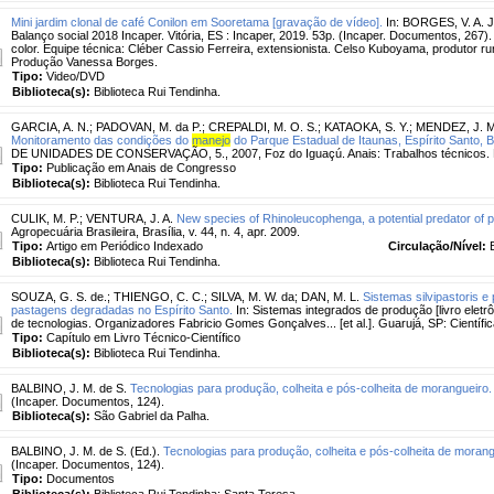
Mini jardim clonal de café Conilon em Sooretama [gravação de vídeo].
In: BORGES, V. A. J.
Balanço social 2018 Incaper. Vitória, ES : Incaper, 2019. 53p. (Incaper. Documentos, 267).
color. Equipe técnica: Cléber Cassio Ferreira, extensionista. Celso Kuboyama, produtor ru
Produção Vanessa Borges.
Tipo:
Video/DVD
Biblioteca(s):
Biblioteca Rui Tendinha.
GARCIA, A. N.
;
PADOVAN, M. da P.
;
CREPALDI, M. O. S.
;
KATAOKA, S. Y.
;
MENDEZ, J. M
Monitoramento das condições do
manejo
do Parque Estadual de Itaunas, Espírito Santo, Br
DE UNIDADES DE CONSERVAÇÃO, 5., 2007, Foz do Iguaçú. Anais: Trabalhos técnicos. F
Tipo:
Publicação em Anais de Congresso
Biblioteca(s):
Biblioteca Rui Tendinha.
CULIK, M. P.
;
VENTURA, J. A.
New species of Rhinoleucophenga, a potential predator of 
Agropecuária Brasileira, Brasília, v. 44, n. 4, apr. 2009.
Tipo:
Artigo em Periódico Indexado
Circulação/Nível:
Biblioteca(s):
Biblioteca Rui Tendinha.
SOUZA, G. S. de.
;
THIENGO, C. C.
;
SILVA, M. W. da
;
DAN, M. L.
Sistemas silvipastoris 
pastagens degradadas no Espírito Santo.
In: Sistemas integrados de produção [livro eletr
de tecnologias. Organizadores Fabricio Gomes Gonçalves... [et al.]. Guarujá, SP: Científica
Tipo:
Capítulo em Livro Técnico-Científico
Biblioteca(s):
Biblioteca Rui Tendinha.
BALBINO, J. M. de S.
Tecnologias para produção, colheita e pós-colheita de morangueiro.
(Incaper. Documentos, 124).
Biblioteca(s):
São Gabriel da Palha.
BALBINO, J. M. de S. (Ed.).
Tecnologias para produção, colheita e pós-colheita de morang
(Incaper. Documentos, 124).
Tipo:
Documentos
Biblioteca(s):
Biblioteca Rui Tendinha; Santa Teresa.