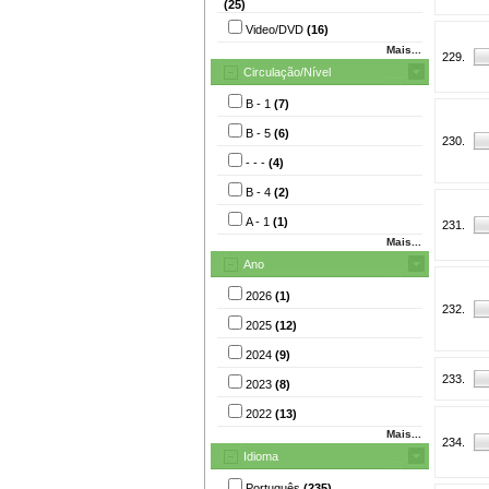
(25)
Video/DVD
(16)
Mais...
229.
Circulação/Nível
B - 1
(7)
B - 5
(6)
230.
- - -
(4)
B - 4
(2)
A - 1
(1)
231.
Mais...
Ano
2026
(1)
232.
2025
(12)
2024
(9)
233.
2023
(8)
2022
(13)
Mais...
234.
Idioma
Português
(235)