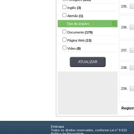
235.
Inglês
(3)
Alemão
(1)
Tipo do arquivo
236.
Documento
(170)
Página Web
(13)
Vídeo
(8)
237.
238.
239.
Regist
Embrapa
Todos os direitos reservados, conforme Lei n° 9.610
Política de Privacidade