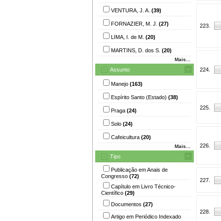
VENTURA, J. A.
(39)
FORNAZIER, M. J.
(27)
223.
LIMA, I. de M.
(20)
MARTINS, D. dos S.
(20)
Mais...
Assunto
224.
Manejo
(163)
Espírito Santo (Estado)
(38)
225.
Praga
(24)
Solo
(24)
Cafeicultura
(20)
226.
Mais...
Tipo
Publicação em Anais de
Congresso
(72)
227.
Capítulo em Livro Técnico-
Científico
(29)
Documentos
(27)
228.
Artigo em Periódico Indexado