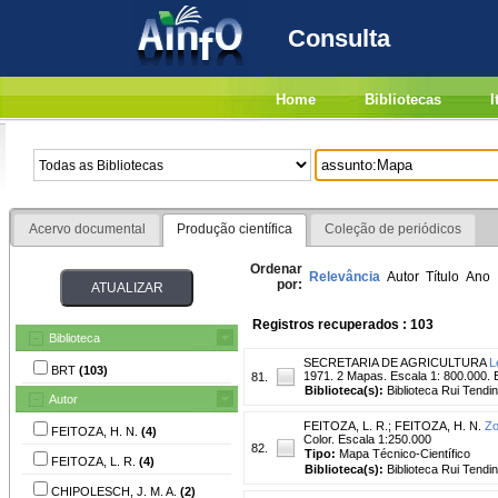
Consulta
Home
Bibliotecas
I
Acervo documental
Produção científica
Coleção de periódicos
Ordenar
Relevância
Autor
Título
Ano
por:
Registros recuperados : 103
Biblioteca
SECRETARIA DE AGRICULTURA
L
BRT
(103)
1971. 2 Mapas. Escala 1: 800.000.
81.
Biblioteca(s):
Biblioteca Rui Tendi
Autor
FEITOZA, L. R.
;
FEITOZA, H. N.
Zo
FEITOZA, H. N.
(4)
Color. Escala 1:250.000
82.
Tipo:
Mapa Técnico-Científico
FEITOZA, L. R.
(4)
Biblioteca(s):
Biblioteca Rui Tendi
CHIPOLESCH, J. M. A.
(2)