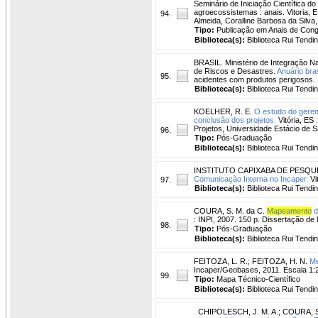
Seminário de Iniciação Científica do 
agroecossistemas : anais. Vitoria, 
94.
Almeida, Coralline Barbosa da Silv
Tipo:
Publicação em Anais de Con
Biblioteca(s):
Biblioteca Rui Tendi
BRASIL. Ministério de Integração Na
de Riscos e Desastres.
Anuário bras
95.
acidentes com produtos perigosos.
Biblioteca(s):
Biblioteca Rui Tendi
KOELHER, R. E.
O estudo do geren
conclusão dos projetos.
Vitória, ES
Projetos, Universidade Estácio de S
96.
Tipo:
Pós-Graduação
Biblioteca(s):
Biblioteca Rui Tendi
INSTITUTO CAPIXABA DE PESQUI
Comunicação Interna no Incaper.
Vi
97.
Biblioteca(s):
Biblioteca Rui Tendi
COURA, S. M. da C.
Mapeamento
d
: INPI, 2007. 150 p. Dissertação de
98.
Tipo:
Pós-Graduação
Biblioteca(s):
Biblioteca Rui Tendi
FEITOZA, L. R.
;
FEITOZA, H. N.
Me
Incaper/Geobases, 2011. Escala 1
99.
Tipo:
Mapa Técnico-Científico
Biblioteca(s):
Biblioteca Rui Tendi
CHIPOLESCH, J. M. A.
;
COURA, S.