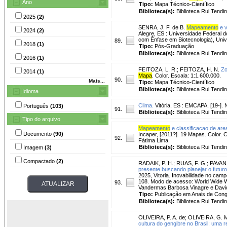
Ano
Tipo:
Mapa Técnico-Científico
Biblioteca(s):
Biblioteca Rui Tendi
2025
(2)
SENRA, J. F. de B.
Mapeamento
e v
2024
(2)
Alegre, ES : Universidade Federal 
com Ênfase em Biotecnologia), Unive
89.
2018
(1)
Tipo:
Pós-Graduação
Biblioteca(s):
Biblioteca Rui Tendi
2016
(1)
FEITOZA, L. R.
;
FEITOZA, H. N.
Zo
2014
(1)
Mapa
. Color. Escala: 1:1.600.000.
90.
Mais...
Tipo:
Mapa Técnico-Científico
Biblioteca(s):
Biblioteca Rui Tendi
Idioma
Clima.
Vitória, ES : EMCAPA, [19-]. 
Português
(103)
91.
Biblioteca(s):
Biblioteca Rui Tendi
Tipo do arquivo
Mapeamento
e classificacao de area
Documento
(90)
Incaper, [2011?]. 19 Mapas. Color.
92.
Fátima Lima.
Biblioteca(s):
Biblioteca Rui Tendi
Imagem
(3)
Compactado
(2)
RADAIK, P. H.
;
RUAS, F. G.
;
PAVAN,
presente buscando planejar o futuro
2025, Vitoria. Inovabilidade no camp
108. Modo de acesso: World Wide We
93.
Vandermas Barbosa Vinagre e David
Tipo:
Publicação em Anais de Con
Biblioteca(s):
Biblioteca Rui Tendi
OLIVEIRA, P. A. de
;
OLIVEIRA, G. M
cultura do gengibre no Brasil: uma re