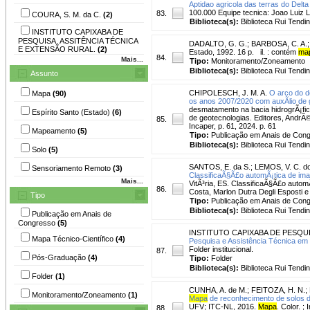
Aptidao agricola das terras do Delta
100.000 Equipe tecnica: Joao Luiz 
83.
COURA, S. M. da C.
(2)
Biblioteca(s):
Biblioteca Rui Tendi
INSTITUTO CAPIXABA DE
PESQUISA, ASSITÊNCIA TÉCNICA
DADALTO, G. G.
;
BARBOSA, C. A.
E EXTENSÃO RURAL.
(2)
Estado, 1992. 16 p. il. : contém
ma
84.
Mais...
Tipo:
Monitoramento/Zoneamento
Biblioteca(s):
Biblioteca Rui Tendi
Assunto
CHIPOLESCH, J. M. A.
O arco do d
Mapa
(90)
os anos 2007/2020 com auxÃ­lio de 
desmatamento na bacia hidrogrÃ¡fi
Espírito Santo (Estado)
(6)
de geotecnologias. Editores, AndrÃ©
85.
Incaper, p. 61, 2024. p. 61
Mapeamento
(5)
Tipo:
Publicação em Anais de Con
Biblioteca(s):
Biblioteca Rui Tendi
Solo
(5)
SANTOS, E. da S.
;
LEMOS, V. C. do
Sensoriamento Remoto
(3)
ClassificaÃ§Ã£o automÃ¡tica de im
Mais...
VitÃ³ria, ES. ClassificaÃ§Ã£o autom
86.
Costa, Marlon Dutra Degli Esposti e 
Tipo
Tipo:
Publicação em Anais de Con
Biblioteca(s):
Biblioteca Rui Tendi
Publicação em Anais de
Congresso
(5)
INSTITUTO CAPIXABA DE PESQUI
Mapa Técnico-Científico
(4)
Pesquisa e Assistência Técnica em
Folder institucional.
87.
Pós-Graduação
(4)
Tipo:
Folder
Biblioteca(s):
Biblioteca Rui Tendi
Folder
(1)
CUNHA, A. de M.
;
FEITOZA, H. N.
;
Monitoramento/Zoneamento
(1)
Mapa
de reconhecimento de solos do
UFV; ITC-NL, 2016.
Mapa
. Color. 
88.