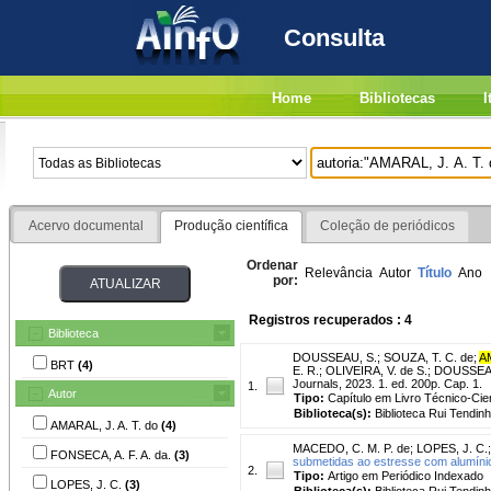
Consulta
Home
Bibliotecas
I
Acervo documental
Produção científica
Coleção de periódicos
Ordenar
Relevância
Autor
Título
Ano
por:
Registros recuperados : 4
Biblioteca
DOUSSEAU, S.
;
SOUZA, T. C. de
;
AM
BRT
(4)
E. R.; OLIVEIRA, V. de S.; DOUSSEAU,
Journals, 2023. 1. ed. 200p. Cap. 1.
1.
Autor
Tipo:
Capítulo em Livro Técnico-Cien
Biblioteca(s):
Biblioteca Rui Tendinh
AMARAL, J. A. T. do
(4)
MACEDO, C. M. P. de
;
LOPES, J. C.
FONSECA, A. F. A. da.
(3)
submetidas ao estresse com alumíni
2.
Tipo:
Artigo em Periódico Indexado
LOPES, J. C.
(3)
Biblioteca(s):
Biblioteca Rui Tendinh