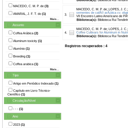
MACEDO, C. M. P. de
(3)
MACEDO, C. M. P. de
;
LOPES, J. C.
sementes de cafÃ© arÃ¡bica cv. oba
AMARAL, J. F. T. do
(1)
3.
VII Encontro Latino Americano de PÃ
Mais...
Biblioteca(s):
Biblioteca Rui Tendinh
Assunto
MACEDO, C. M. P. de
;
LOPES, J. C.
Coffee Cultivars for Aluminum in Nutrit
4.
Coffea Arábica
(2)
Biblioteca(s):
Biblioteca Rui Tendinh
Aluminum toxicity
(1)
Registros recuperados : 4
Alumínio
(1)
Breeding
(1)
Coffea arabica
(1)
Mais...
Tipo
Artigo em Periódico Indexado
(1)
Capítulo em Livro Técnico-
Científico
(1)
Circulação/Nível
- - -
(1)
Ano
2023
(1)