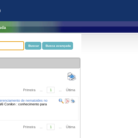
)
uda
Primeira
...
1
...
Última
erenciamento de nematoides no
fé Conilon : conhecimento para
Primeira
...
1
...
Última