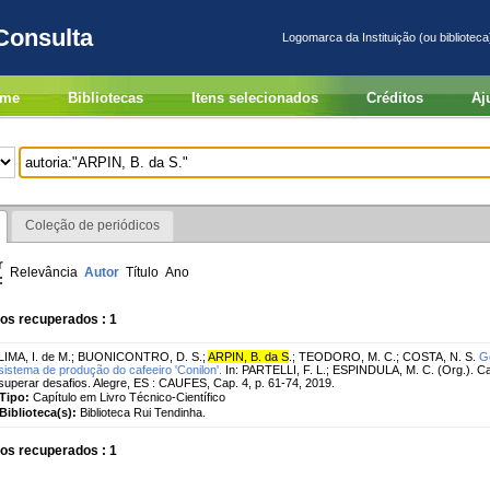
Consulta
Logomarca da Instituição (ou biblioteca
me
Bibliotecas
Itens selecionados
Créditos
Aj
Coleção de periódicos
r
Relevância
Autor
Título
Ano
:
os recuperados : 1
LIMA, I. de M.
;
BUONICONTRO, D. S.
;
ARPIN, B. da S
.
;
TEODORO, M. C.
;
COSTA, N. S.
G
sistema de produção do cafeeiro 'Conilon'.
In: PARTELLI, F. L.; ESPINDULA, M. C. (Org.). Ca
superar desafios. Alegre, ES : CAUFES, Cap. 4, p. 61-74, 2019.
Tipo:
Capítulo em Livro Técnico-Científico
Biblioteca(s):
Biblioteca Rui Tendinha.
os recuperados : 1