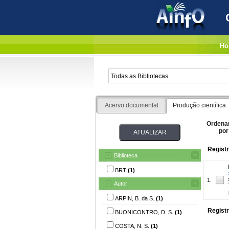
Ho
Acervo documental
Produção científica
Ordena
por
Registr
Biblioteca
BRT
(1)
1.
Autor
ARPIN, B. da S.
(1)
Registr
BUONICONTRO, D. S.
(1)
COSTA, N. S.
(1)