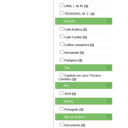
LIMA, I. de M.
(1)
TEODORO, M. C.
(1)
Assunto
Café Arábica
(1)
Café Conilon
(1)
Coffea canephora
(1)
Nematoide
(1)
Patógeno
(1)
Tipo
Capítulo em Livro Técnico-
Científico
(1)
Ano
2019
(1)
Idioma
Português
(1)
Tipo do arquivo
Documento
(1)