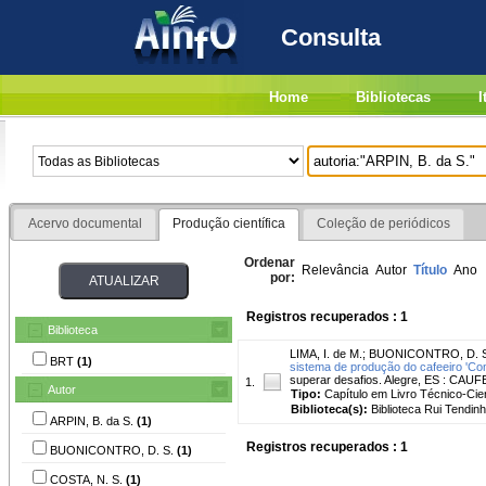
Consulta
Home
Bibliotecas
I
Acervo documental
Produção científica
Coleção de periódicos
Ordenar
Relevância
Autor
Título
Ano
por:
Registros recuperados : 1
Biblioteca
LIMA, I. de M.
;
BUONICONTRO, D. S
BRT
(1)
sistema de produção do cafeeiro 'Coni
superar desafios. Alegre, ES : CAUFE
1.
Autor
Tipo:
Capítulo em Livro Técnico-Cien
Biblioteca(s):
Biblioteca Rui Tendinh
ARPIN, B. da S.
(1)
Registros recuperados : 1
BUONICONTRO, D. S.
(1)
COSTA, N. S.
(1)