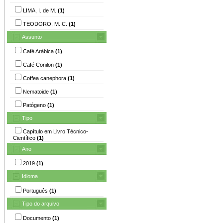
LIMA, I. de M.
(1)
TEODORO, M. C.
(1)
Assunto
Café Arábica
(1)
Café Conilon
(1)
Coffea canephora
(1)
Nematoide
(1)
Patógeno
(1)
Tipo
Capítulo em Livro Técnico-
Científico
(1)
Ano
2019
(1)
Idioma
Português
(1)
Tipo do arquivo
Documento
(1)