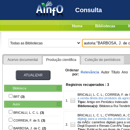
Consulta
Home
Bibliotecas
I
Acervo documental
Produção científica
Coleção de periódicos
Ordenar
Relevância
Autor
Título
Ano
por:
Registros recuperados : 3
Biblioteca
BRICALLI, L. C. L.
;
CORREIA, F. de 
BRT
(3)
a venda direta dos produtos da agricul
1.
Tipo:
Artigo em Periódico Indexado
Autor
Biblioteca(s):
Biblioteca Rui Tendinh
BRICALLI, L. C. L.
(3)
BRICALLI, L. C. L.
;
CYPRIANO, A.
;
C
digitais para a venda dos produtos da 
CORREIA, F. de S.
(3)
da mÃ£o: caminhos digitais para a ve
2.
Degli Esposti e Renato CorrÃªa Taques
BARBOSA, J. de C.
(2)
Tipo:
Publicação em Anais de Cong