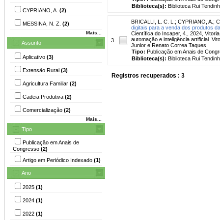
Biblioteca(s):
Biblioteca Rui Tendinh
CYPRIANO, A.
(2)
BRICALLI, L. C. L.
;
CYPRIANO, A.
;
C
MESSINA, N. Z.
(2)
digitais para a venda dos produtos da 
Mais...
Científica do Incaper, 4., 2024, Vito
automação e inteligência artificial. V
3.
Assunto
Junior e Renato Correa Taques.
Tipo:
Publicação em Anais de Cong
Aplicativo
(3)
Biblioteca(s):
Biblioteca Rui Tendinh
Extensão Rural
(3)
Registros recuperados : 3
Agricultura Familiar
(2)
Cadeia Produtiva
(2)
Comercialização
(2)
Mais...
Tipo
Publicação em Anais de
Congresso
(2)
Artigo em Periódico Indexado
(1)
Ano
2025
(1)
2024
(1)
2022
(1)