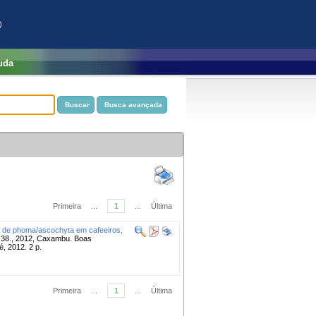
)
uda
Primeira
...
1
...
Última
ia de phoma/ascochyta em cafeeiros,
., 2012, Caxambu. Boas
é, 2012. 2 p.
Primeira
...
1
...
Última