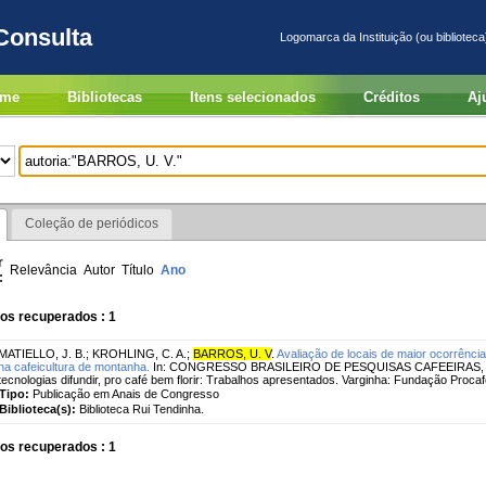
Consulta
Logomarca da Instituição (ou biblioteca
me
Bibliotecas
Itens selecionados
Créditos
Aj
Coleção de periódicos
r
Relevância
Autor
Título
Ano
:
os recuperados : 1
MATIELLO, J. B.
;
KROHLING, C. A.
;
BARROS, U. V
.
Avaliação de locais de maior ocorrênc
na cafeicultura de montanha.
In: CONGRESSO BRASILEIRO DE PESQUISAS CAFEEIRAS, 38
tecnologias difundir, pro café bem florir: Trabalhos apresentados. Varginha: Fundação Procaf
Tipo:
Publicação em Anais de Congresso
Biblioteca(s):
Biblioteca Rui Tendinha.
os recuperados : 1