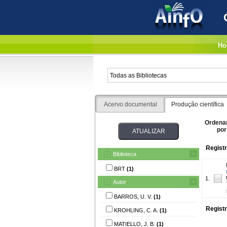
Ho
Acervo documental
Produção científica
Ordena
por
Registr
Biblioteca
BRT
(1)
1.
Autor
BARROS, U. V.
(1)
Registr
KROHLING, C. A.
(1)
MATIELLO, J. B.
(1)