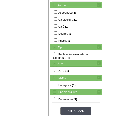
Assunto
Ascochyta
(1)
Cafeicultura
(1)
Café
(1)
Doença
(1)
Phoma
(1)
Tipo
Publicação em Anais de
Congresso
(1)
Ano
2012
(1)
Idioma
Português
(1)
Tipo do arquivo
Documento
(1)