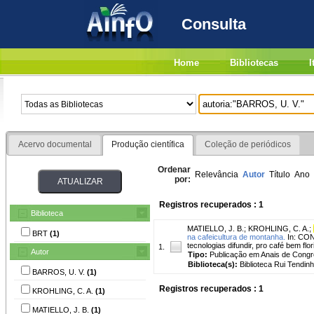
Consulta
Home
Bibliotecas
I
Acervo documental
Produção científica
Coleção de periódicos
Ordenar
Relevância
Autor
Título
Ano
por:
Registros recuperados : 1
Biblioteca
MATIELLO, J. B.
;
KROHLING, C. A.
;
BRT
(1)
na cafeicultura de montanha.
In: CO
tecnologias difundir, pro café bem fl
1.
Autor
Tipo:
Publicação em Anais de Cong
Biblioteca(s):
Biblioteca Rui Tendinh
BARROS, U. V.
(1)
Registros recuperados : 1
KROHLING, C. A.
(1)
MATIELLO, J. B.
(1)