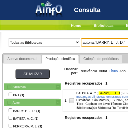
Consulta
Home
Bibliotecas
I
Acervo documental
Produção científica
Coleção de periódicos
Ordenar
Relevância
Autor
Título
Ano
por:
Registros recuperados : 1
Biblioteca
BATISTA, A. C.
;
BARRY, E. J. D
.
;
FER
BRT
(1)
mudanças climáticas em pragas com
Climáticas. São Mateus, ES: 2025, ca
1.
Autor
Tipo:
Capítulo em Livro Técnico-Cien
Biblioteca(s):
Biblioteca Rui Tendinh
BARRY, E. J. D.
(1)
Registros recuperados : 1
BATISTA, A. C.
(1)
FERREIRA, M. L.
(1)