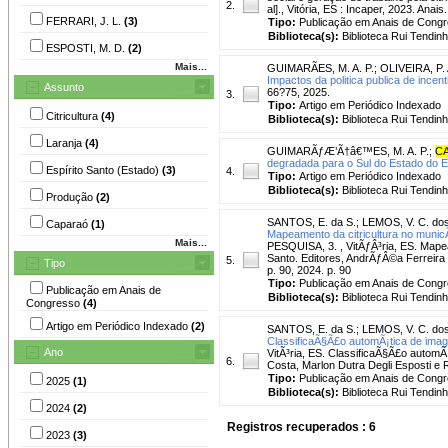
2.
al]., Vitória, ES : Incaper, 2023. Anais.
FERRARI, J. L.
(3)
Tipo:
Publicação em Anais de Cong
Biblioteca(s):
Biblioteca Rui Tendinh
ESPOSTI, M. D.
(2)
Mais...
GUIMARÃES, M. A. P.
;
OLIVEIRA, P. 
Impactos da politica publica de incen
Assunto
66?75, 2025.
3.
Tipo:
Artigo em Periódico Indexado
Citricultura
(4)
Biblioteca(s):
Biblioteca Rui Tendinh
Laranja
(4)
GUIMARÃƒÆ’Ã†â€™ES, M. A. P.
;
CA
degradada para o Sul do Estado do E
Espírito Santo (Estado)
(3)
4.
Tipo:
Artigo em Periódico Indexado
Biblioteca(s):
Biblioteca Rui Tendinh
Produção
(2)
SANTOS, E. da S.
;
LEMOS, V. C. dos
Caparaó
(1)
Mapeamento da citricultura no munic
Mais...
PESQUISA, 3. , VitÃƒÂ³ria, ES. Mapea
Santo. Editores, AndrÃƒÂ©a Ferreira 
5.
Tipo
p. 90, 2024. p. 90
Tipo:
Publicação em Anais de Cong
Publicação em Anais de
Biblioteca(s):
Biblioteca Rui Tendinh
Congresso
(4)
Artigo em Periódico Indexado
(2)
SANTOS, E. da S.
;
LEMOS, V. C. dos
ClassificaÃ§Ã£o automÃ¡tica de imag
Ano
VitÃ³ria, ES. ClassificaÃ§Ã£o automÃ
6.
Costa, Marlon Dutra Degli Esposti e R
Tipo:
Publicação em Anais de Cong
2025
(1)
Biblioteca(s):
Biblioteca Rui Tendinh
2024
(2)
Registros recuperados : 6
2023
(3)