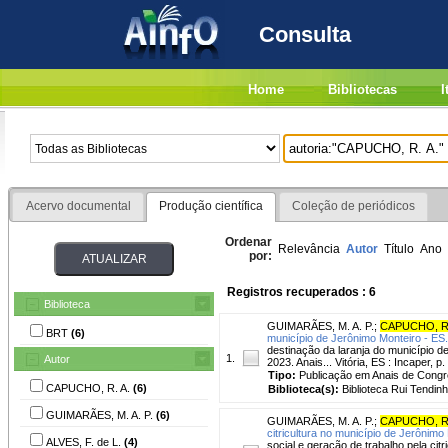
Consulta
Home
Bibliotecas
I
Acervo documental
Produção científica
Coleção de periódicos
Ordenar
Relevância
Autor
Título
Ano
por:
Registros recuperados : 6
Biblioteca
GUIMARÃES, M. A. P.
;
CAPUCHO, R
BRT
(6)
município de Jerônimo Monteiro - ES.
destinação da laranja do município de 
1.
Autor
2023. Anais... Vitória, ES : Incaper, p.
Tipo:
Publicação em Anais de Cong
CAPUCHO, R. A.
(6)
Biblioteca(s):
Biblioteca Rui Tendinh
GUIMARÃES, M. A. P.
(6)
GUIMARÃES, M. A. P.
;
CAPUCHO, R
citricultura no município de Jerônimo
ALVES, F. de L.
(4)
social e geração de trabalho pela cit