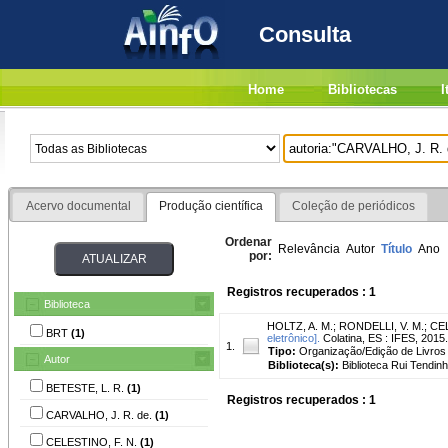
Consulta
Home
Bibliotecas
I
Acervo documental
Produção científica
Coleção de periódicos
Ordenar
Relevância
Autor
Título
Ano
por:
Registros recuperados : 1
Biblioteca
HOLTZ, A. M.
;
RONDELLI, V. M.
;
CEL
BRT
(1)
eletrônico].
Colatina, ES : IFES, 2015. 2
1.
Tipo:
Organização/Edição de Livros
Autor
Biblioteca(s):
Biblioteca Rui Tendinh
BETESTE, L. R.
(1)
Registros recuperados : 1
CARVALHO, J. R. de.
(1)
CELESTINO, F. N.
(1)