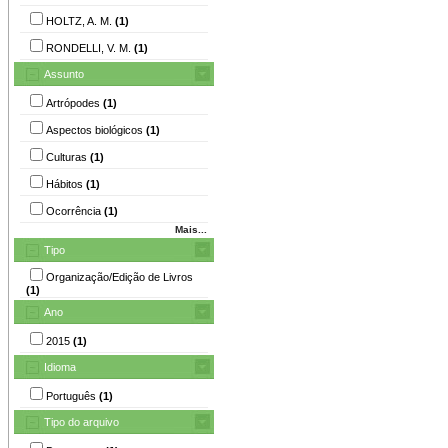
HOLTZ, A. M.
(1)
RONDELLI, V. M.
(1)
Assunto
Artrópodes
(1)
Aspectos biológicos
(1)
Culturas
(1)
Hábitos
(1)
Ocorrência
(1)
Mais...
Tipo
Organização/Edição de Livros
(1)
Ano
2015
(1)
Idioma
Português
(1)
Tipo do arquivo