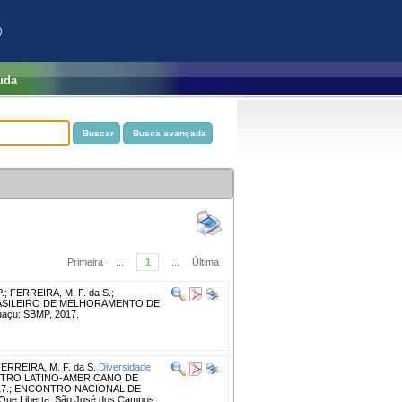
)
uda
Primeira
...
1
...
Última
.
;
FERREIRA, M. F. da S.
;
ASILEIRO DE MELHORAMENTO DE
guaçu: SBMP, 2017.
ERREIRA, M. F. da S.
Diversidade
NTRO LATINO-AMERICANO DE
17.; ENCONTRO NACIONAL DE
Que Liberta. São José dos Campos: