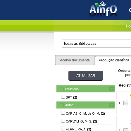
Ho
Acervo documental
Produção científica
Ordena
por
Registr
Biblioteca
BRT
(2)
1.
Autor
CARIAS, C. M. de O. M.
(2)
CARVALHO, M. S.
(2)
FERREIRA, A.
(2)
2.