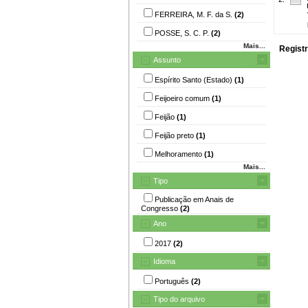
FERREIRA, M. F. da S.
(2)
POSSE, S. C. P.
(2)
Mais...
Registr
Assunto
Espírito Santo (Estado)
(1)
Feijoeiro comum
(1)
Feijão
(1)
Feijão preto
(1)
Melhoramento
(1)
Mais...
Tipo
Publicação em Anais de
Congresso
(2)
Ano
2017
(2)
Idioma
Português
(2)
Tipo do arquivo