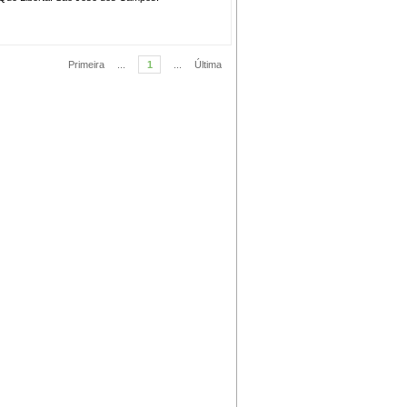
Primeira
...
1
...
Última