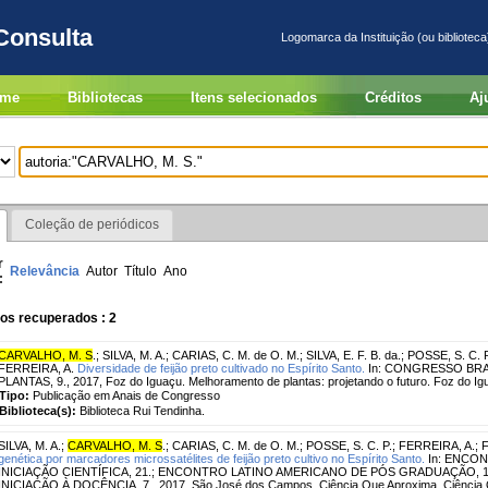
Consulta
Logomarca da Instituição (ou biblioteca
me
Bibliotecas
Itens selecionados
Créditos
Aj
Coleção de periódicos
r
Relevância
Autor
Título
Ano
:
os recuperados : 2
CARVALHO, M. S
.
;
SILVA, M. A.
;
CARIAS, C. M. de O. M.
;
SILVA, E. F. B. da.
;
POSSE, S. C. P
FERREIRA, A.
Diversidade de feijão preto cultivado no Espírito Santo.
In: CONGRESSO BR
PLANTAS, 9., 2017, Foz do Iguaçu. Melhoramento de plantas: projetando o futuro. Foz do I
Tipo:
Publicação em Anais de Congresso
Biblioteca(s):
Biblioteca Rui Tendinha.
SILVA, M. A.
;
CARVALHO, M. S
.
;
CARIAS, C. M. de O. M.
;
POSSE, S. C. P.
;
FERREIRA, A.
;
F
genética por marcadores microssatélites de feijão preto cultivo no Espírito Santo.
In: ENCO
INICIAÇÃO CIENTÍFICA, 21.; ENCONTRO LATINO AMERICANO DE PÓS GRADUAÇÃO, 
INICIAÇÃO À DOCÊNCIA, 7., 2017, São José dos Campos. Ciência Que Aproxima, Ciência 