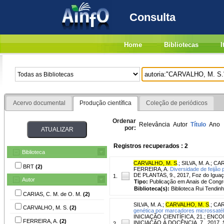
Consulta
Home
Bibliotecas
I
Acervo documental
Produção científica
Coleção de periódicos
Ordenar
Relevância
Autor
Título
Ano
por:
Registros recuperados : 2
Biblioteca
CARVALHO, M. S
.
;
SILVA, M. A.
;
CAR
BRT
(2)
FERREIRA, A.
Diversidade de feijão 
DE PLANTAS, 9., 2017, Foz do Iguaçu
1.
Autor
Tipo:
Publicação em Anais de Cong
Biblioteca(s):
Biblioteca Rui Tendinh
CARIAS, C. M. de O. M.
(2)
SILVA, M. A.
;
CARVALHO, M. S
.
;
CAR
CARVALHO, M. S.
(2)
genética por marcadores microssatélit
INICIAÇÃO CIENTÍFICA, 21.; E
FERREIRA, A.
(2)
INICIAÇÃO À DOCÊNCIA, 7., 2017, S
2.