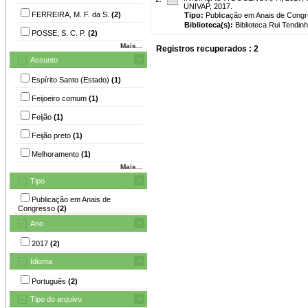
UNIVAP, 2017.
FERREIRA, M. F. da S.
(2)
Tipo:
Publicação em Anais de Cong
Biblioteca(s):
Biblioteca Rui Tendinh
POSSE, S. C. P.
(2)
Mais...
Registros recuperados : 2
Assunto
Espírito Santo (Estado)
(1)
Feijoeiro comum
(1)
Feijão
(1)
Feijão preto
(1)
Melhoramento
(1)
Mais...
Tipo
Publicação em Anais de
Congresso
(2)
Ano
2017
(2)
Idioma
Português
(2)
Tipo do arquivo