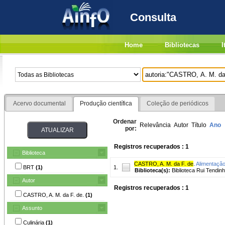
Consulta
Home
Bibliotecas
I
Acervo documental
Produção científica
Coleção de periódicos
Ordenar
Relevância
Autor
Título
Ano
por:
Registros recuperados : 1
Biblioteca
CASTRO, A. M. da F. de
.
Alimentação 
BRT
(1)
1.
Biblioteca(s):
Biblioteca Rui Tendinh
Autor
Registros recuperados : 1
CASTRO, A. M. da F. de.
(1)
Assunto
Culinária
(1)