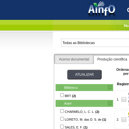
Ho
Acervo documental
Produção científica
Ordena
por
Registr
Biblioteca
BRT
(2)
1.
Autor
CHARMELO, L. C. L.
(2)
LORETO, M. das D. S. de
(1)
2.
SALES, E. F.
(1)