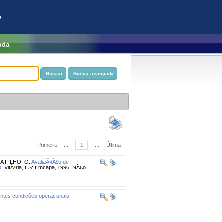
)
uda
Primeira
...
1
...
Última
 FILHO, O.
AvaliaÃ§Ã£o de
o.
VitÃ³ria, ES: Emcapa, 1996. NÃ£o
ntes condições operacionais.