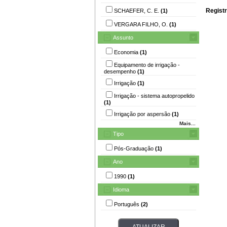
Registr
SCHAEFER, C. E.
(1)
VERGARA FILHO, O.
(1)
Assunto
Economia
(1)
Equipamento de irrigação -
desempenho
(1)
Irrigação
(1)
Irrigação - sistema autopropelido
(1)
Irrigação por aspersão
(1)
Mais...
Tipo
Pós-Graduação
(1)
Ano
1990
(1)
Idioma
Português
(2)