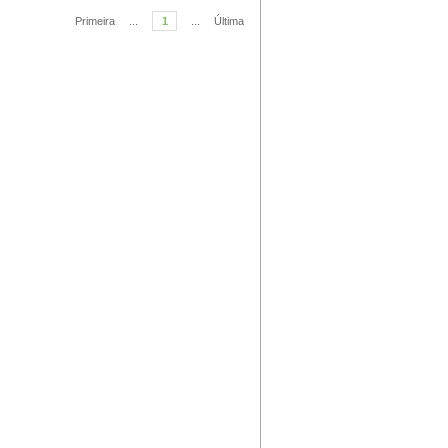
Primeira
...
1
...
Última