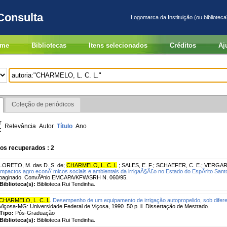
Consulta
Logomarca da Instituição (ou biblioteca
me
Bibliotecas
Itens selecionados
Créditos
Aj
Coleção de periódicos
r
Relevância
Autor
Título
Ano
:
os recuperados : 2
LORETO, M. das D. S. de
;
CHARMELO, L. C. L
.
;
SALES, E. F.
;
SCHAEFER, C. E.
;
VERGARA
impactos agro econÃ´micos sociais e ambientais da irrigaÃ§Ã£o no Estado do EspÃ­rito Sant
paginado. ConvÃªnio EMCAPA/KFW/SRH N. 060/95.
Biblioteca(s):
Biblioteca Rui Tendinha.
CHARMELO, L. C. L
.
Desempenho de um equipamento de irrigação autopropelido, sob difere
Viçosa-MG: Universidade Federal de Viçosa, 1990. 50 p. il. Dissertação de Mestrado.
Tipo:
Pós-Graduação
Biblioteca(s):
Biblioteca Rui Tendinha.