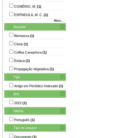
COMÉRIO, M.
(1)
ESPINDULA, M. C.
(1)
Mais...
Assunto
Biomassa
(1)
Clone
(1)
Coffea Canephora
(1)
Estaca
(1)
Propagação Vegetativa
(1)
Tipo
Artigo em Periódico Indexado
(1)
Ano
2022
(1)
Idioma
Português
(1)
Tipo do arquivo
Documento
(1)