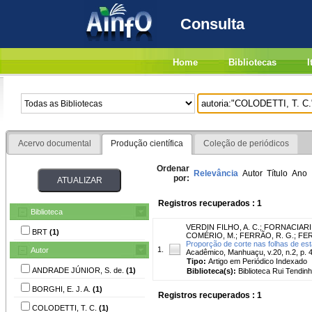
Consulta
Home
Bibliotecas
I
Acervo documental
Produção científica
Coleção de periódicos
Ordenar
Relevância
Autor
Título
Ano
por:
Registros recuperados : 1
Biblioteca
VERDIN FILHO, A. C.
;
FORNACIARI,
BRT
(1)
COMÉRIO, M.
;
FERRÃO, R. G.
;
FER
Proporção de corte nas folhas de est
1.
Autor
Acadêmico, Manhuaçu, v.20, n.2, p. 
Tipo:
Artigo em Periódico Indexado
ANDRADE JÚNIOR, S. de.
(1)
Biblioteca(s):
Biblioteca Rui Tendinh
BORGHI, E. J. A.
(1)
Registros recuperados : 1
COLODETTI, T. C.
(1)