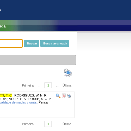
)
uda
Primeira
...
1
...
Última
I, T. C
.
;
RODRIGUES, W. N. R.
;
. de.
;
VOLPI, P. S.
;
POSSE, S. C. P.
ualidade de mudas clonais.
Pensar
Primeira
...
1
...
Última