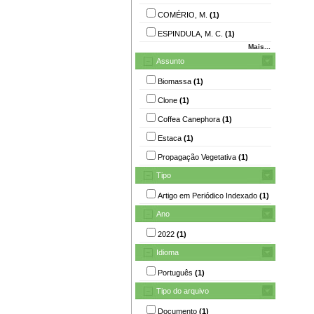
COMÉRIO, M.
(1)
ESPINDULA, M. C.
(1)
Mais...
Assunto
Biomassa
(1)
Clone
(1)
Coffea Canephora
(1)
Estaca
(1)
Propagação Vegetativa
(1)
Tipo
Artigo em Periódico Indexado
(1)
Ano
2022
(1)
Idioma
Português
(1)
Tipo do arquivo
Documento
(1)