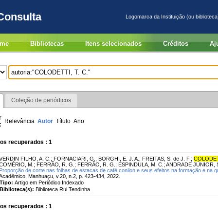
Consulta
Logomarca da Instituição (ou biblioteca
me
Bibliotecas
Itens selecionados
Créditos
Aj
Coleção de periódicos
r
Relevância
Autor
Título
Ano
:
os recuperados : 1
VERDIN FILHO, A. C.
;
FORNACIARI, G.
;
BORGHI, E. J. A.
;
FREITAS, S. de J. F.
;
COLODETT
COMÉRIO, M.
;
FERRÃO, R. G.
;
FERRÃO, R. G.
;
ESPINDULA, M. C.
;
ANDRADE JÚNIOR, S
Proporção de corte nas folhas de estacas de café conilon e seus efeitos na formação e na q
Acadêmico, Manhuaçu, v.20, n.2, p. 423-434, 2022.
Tipo:
Artigo em Periódico Indexado
Biblioteca(s):
Biblioteca Rui Tendinha.
os recuperados : 1