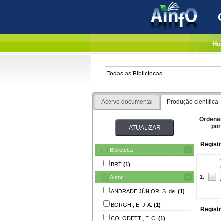
Ho
Acervo documental
Produção científica
Ordena
por
Registr
Biblioteca
BRT
(1)
1.
Autor
ANDRADE JÚNIOR, S. de.
(1)
BORGHI, E. J. A.
(1)
Registr
COLODETTI, T. C.
(1)