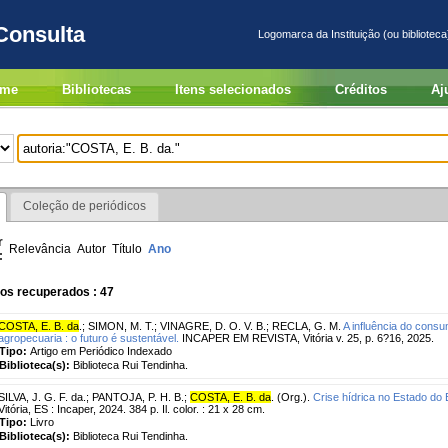
Consulta
Logomarca da Instituição (ou biblioteca
me
Bibliotecas
Itens selecionados
Créditos
Aj
Coleção de periódicos
r
Relevância
Autor
Título
Ano
:
os recuperados : 47
COSTA, E. B. da
.
;
SIMON, M. T.
;
VINAGRE, D. O. V. B.
;
RECLA, G. M.
A influência do cons
agropecuaria : o futuro é sustentável.
INCAPER EM REVISTA, Vitória v. 25, p. 6?16, 2025.
Tipo:
Artigo em Periódico Indexado
Biblioteca(s):
Biblioteca Rui Tendinha.
SILVA, J. G. F. da.
;
PANTOJA, P. H. B.
;
COSTA, E. B. da
. (Org.).
Crise hídrica no Estado do 
Vitória, ES : Incaper, 2024. 384 p. Il. color. : 21 x 28 cm.
Tipo:
Livro
Biblioteca(s):
Biblioteca Rui Tendinha.