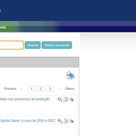
)
uda
Primeira
...
1
2
3
...
Última
umidor nos processos de produção
Espírito Santo: o caso de 2014 a 2017