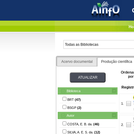
Ho
Acervo documental
Produção científica
Ordena
por
Registr
Biblioteca
BRT
(47)
1.
BSGP
(2)
Autor
COSTA, E. B. da.
(46)
2.
SILVA, A. E. S. da.
(12)