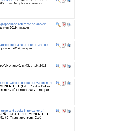
2019. Enio Bergoli, coordenador
agropecuária referente ao ano de
n-jun 2019. Incaper
 agropecuária referente ao ano de
jun-dez 2019. Incaper
 Vivo, ano 8, n. 43, p. 18, 2019.
ent of Conilon coffee cultivation in the
UNER, L. H. (Ed.). Conilon Coffee.
 from: Café Conilon, 2017 - Incaper.
omic and social importance of
ERRÃO, M. A. G.; DE MUNER, L. H.
. 51-69. Translated from: Café