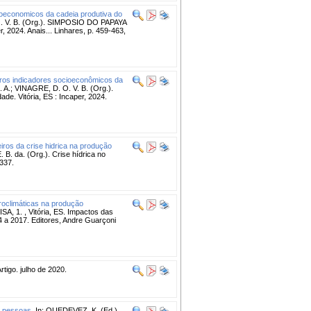
ioeconomicos da cadeia produtiva do
. V. B. (Org.). SIMPOSIO DO PAPAYA
, 2024. Anais... Linhares, p. 459-463,
ros indicadores socioeconômicos da
A.; VINAGRE, D. O. V. B. (Org.).
. Vitória, ES : Incaper, 2024.
ros da crise hidrica na produção
 B. da. (Org.). Crise hídrica no
-337.
oclimáticas na produção
 1. , Vitória, ES. Impactos das
4 a 2017. Editores, Andre Guarçoni
rtigo. julho de 2020.
as pessoas.
In: QUEDEVEZ, K. (Ed.).