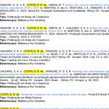
VINAGRE, D. O. V. B.
;
COSTA, E. B. da
.
;
SIMON, M. T.
Analise dos macros indicadores soc
mamao capixaba de 2018 a 2023.
In: MARTINS, D. dos S.; VENTURA, J. A.; VINAGRE, D. O
BRASILEIRO, 9., 2024, Vitoria-ES. Produção Sustentável com Qualidade. Vitória, ES : Incaper
2024.
Tipo:
Publicação em Anais de Congresso
Biblioteca(s):
Biblioteca Rui Tendinha.
VINAGRE, D. O. V. B.
;
COSTA, E. B. da
.
;
SIMON, M. T.
;
GALEANO, E. A. V.
Análise dos mac
cadeia produtiva do mamão capixaba de 2018 a 2023.
In: MARTINS, D. dos S.; VENTURA, J. 
SIMPÓSIO DO PAPAYA BRASILEIRO, 9., 2024, Vitória-ES. Produção Sustentável com Qualidade
Anais... Linhares, 2024. p. 574-579
Tipo:
Publicação em Anais de Congresso
Biblioteca(s):
Biblioteca Rui Tendinha.
GALEANO, E. A. V.
;
COSTA, E. B. da
.
;
VINAGRE, D. O. V. B.
Impactos economicos e financei
agropecuaria capixaba de 2014 a 2017.
In: SILVA, J. G. F. da.; PANTOJA, P. H. B.; COSTA, E.
Estado do Espírito Santo: o caso de 2014 a 2017 Vitória, ES : Incaper, 2024. Cap. 13, p. 315
Tipo:
Capítulo em Livro Técnico-Científico
Biblioteca(s):
Biblioteca Rui Tendinha.
GALEANO, E. A. V.
;
COSTA, E. B. da
.
;
VINAGRE, D. O. V. B.
Impactos das adversidades agr
agropecuária do Espírito Santo no período de 2014 a 2017.
In: SIMPÓSIO INCAPER PESQUISA,
adversidades agroclimáticas na produção agropecuária do Espírito Santo no período de 201
Martins... [et al]., Vitória, ES : Incaper, 2022. Anais... Vitória, ES : Incaper, p. 46, 2022.
Tipo:
Publicação em Anais de Congresso
Biblioteca(s):
Biblioteca Rui Tendinha.
COSTA, E. B. da
.
Pandemia e impactos na comercialização online do agro.
Portal ES Brasil. A
Tipo:
Publicação em Mídia Externa
Biblioteca(s):
Biblioteca Rui Tendinha.
COSTA, E. B. da
.
Agronegócio e agricultura familiar : conceitos e importância no dia a dia d