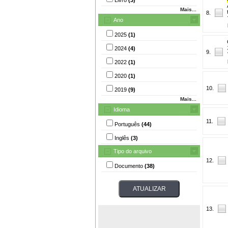
Mais...
8.
Ano
2025
(1)
2024
(4)
9.
2022
(1)
2020
(1)
10.
2019
(9)
Mais...
Idioma
11.
Português
(44)
Inglês
(3)
Tipo do arquivo
12.
Documento
(38)
13.