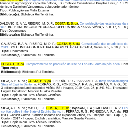
Anuário do agronegócio capixaba. Vitória, ES: Contexto Consultoria e Projetos Eireli, p. 10, 
técnico e Danieltom Vandermas, subcoordenador técnico.
Tipo:
Publicação em Mídia Externa
Biblioteca(s):
Biblioteca Rui Tendinha.
GALEANO, E. A. V.
;
RIBEIRO, M. D. F.
;
COSTA, E. B. da
.
Consolidação das estatísticas da 
2018.
BOLETIM DA CONJUNTURA AGROPECUÁRIA CAPIXABA, Vitória, v. 5, n. 17, p. 1-8, ja
Tipo:
Documentos
Biblioteca(s):
Biblioteca Rui Tendinha.
GALEANO, E. A. V.
;
RIBEIRO, M. D. F.
;
COSTA, E. B. da
.
Consolidação das estatísticas da
2019.
BOLETIM DA CONJUNTURA AGROPECUÁRIA CAPIXABA, Vitória, v. 5, n. 18, p. 3-8, 
Tipo:
Documentos
Biblioteca(s):
Biblioteca Rui Tendinha.
COSTA, E. B. da
.
Comportamento da produção de leite no Espírito Santo no pós-seca.
Campo
Tipo:
Artigo
Biblioteca(s):
Biblioteca Rui Tendinha.
SILVA, A. E. S. da.
;
COSTA, E. B. da
.
;
FERRÃO, R. G.
;
BASSANI, L. A.
Institutional arrangem
State of Espirito Santo.
In: FERRÃO, R. G.; FONSECA, A. F. A. da.; FERRÃO, M. A. G.; DE M
3 edition updated and expanded Vitória, ES : Incaper, 2019. Cap. 28, p. 841-891. Translated
English translation: Marcele Gualda Pasolini.
Tipo:
Capítulo em Livro Técnico-Científico
Biblioteca(s):
Biblioteca Rui Tendinha.
SILVA, A. E. S. da.
;
MASO, L. J.
;
COSTA, E. B. da
.
;
BASSANI, L. A.
;
GALEANO, E. A. V.
Econ
conilon coffee in the State of Espirito Santo.
In: FERRÃO, R. G.; FONSECA, A. F. A. da.; F
(Ed.). Conilon Coffee. 3 edition updated and expanded Vitória, ES : Incaper, 2019. Cap. 2, p
Conilon, 2017 - Incaper. English translation: Marcele Gualda Pasolini.
Tipo:
Capítulo em Livro Técnico-Científico
Biblioteca(s):
Biblioteca Rui Tendinha.