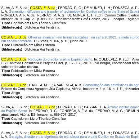
SILVA, A. E. S. da.
;
COSTA, E. B. da
.
;
FERRÃO, R. G.
;
DE MUNER, L. H.
;
FONSECA, A. F. A
L. A.
Generation, diffusion and transfer of technology for Conilon coffee in the State of Espiri
FONSECA, A. F. A. da.; FERRÃO, M. A. G.; DE MUNER, L. H. (Ed.). Conilon Coffee. 3 editio
Incaper, 2019. Cap. 29, p. 893-933. Translated from: Café Conilon, 2017 - Incaper. English t
Tipo:
Capítulo em Livro Técnico-Científico
Biblioteca(s):
Biblioteca Rui Tendinha.
COSTA, E. B. da
.
Oliveiras avançam em terras capixabas : na safra 2020/21, a meta é pro
em escala comercial.
ES Brasil, n. 166, p. 16, junho 2019.
Tipo:
Publicação em Mídia Externa
Biblioteca(s):
Biblioteca Rui Tendinha.
COSTA, E. B. da
.
Redução do crédito rural no Espírito Santo.
In: QUEDEVEZ, K. (Ed.). Anuár
ES: Contexto Consultoria e Projetos Eireli, p. 156-158, 2019. Enio Bergoli, coordenador té
subcoordenador técnico.
Tipo:
Publicação em Mídia Externa
Biblioteca(s):
Biblioteca Rui Tendinha.
COSTA, E. B. da
.
;
CADE, A. M. E.
;
ALVARENGA, A. B.
Consolidação das estatísticas da agr
Boletim da Conjuntura Agropecuária Capixaba, Vitória, Incaper, v. 4, n. 16, p. 1-11, dezembr
Tipo:
Artigo
Biblioteca(s):
Biblioteca Rui Tendinha.
SILVA, A. E. S. da.
;
COSTA, E. B. da
.
;
FERRÃO, R. G.
;
BASSANI, L. A.
Arranjo institucional
do Espírito Santo.
In: FERRÃO, R. G.; FONSECA, A. F. A. da.; FERRÃO, M. A. G.; DE MUNER,
atual. ampli. Vitória, ES: Incaper, p. 669-707, 2017.
Tipo:
Capítulo em Livro Técnico-Científico
Biblioteca(s):
Biblioteca Rui Tendinha.
SILVA, A. E. S. da.
;
COSTA, E. B. da
.
;
FERRÃO, R. G.
;
DE MUNER, L. H.
;
FONSECA, A. F. A
L. A.
Geração, difusão e transferência de tecnologia para o café Conilon no Estado do Espír