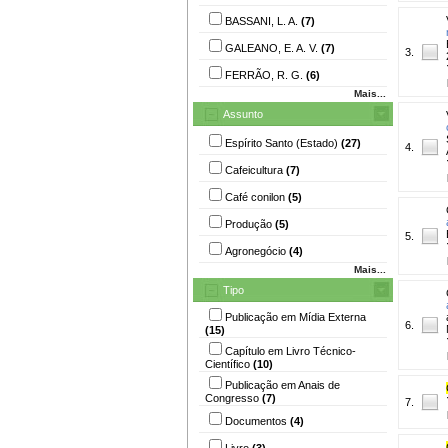
BASSANI, L. A.
(7)
GALEANO, E. A. V.
(7)
3.
FERRÃO, R. G.
(6)
Mais...
Assunto
Espírito Santo (Estado)
(27)
4.
Cafeicultura
(7)
Café conilon
(5)
Produção
(5)
5.
Agronegócio
(4)
Mais...
Tipo
Publicação em Mídia Externa
6.
(15)
Capítulo em Livro Técnico-
Científico
(10)
Publicação em Anais de
Congresso
(7)
7.
Documentos
(4)
Livro
(3)