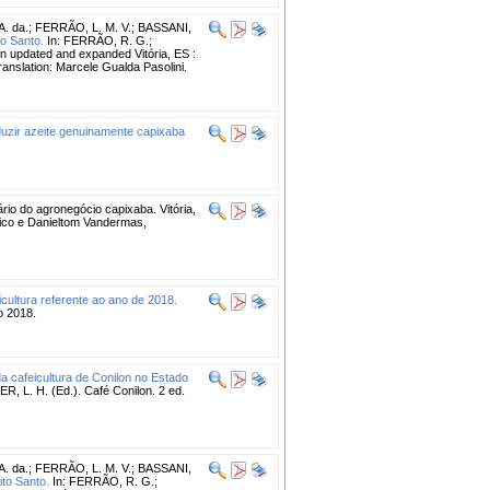
. da.
;
FERRÃO, L. M. V.
;
BASSANI,
to Santo.
In: FERRÃO, R. G.;
n updated and expanded Vitória, ES :
ranslation: Marcele Gualda Pasolini.
duzir azeite genuinamente capixaba
io do agronegócio capixaba. Vitória,
cnico e Danieltom Vandermas,
icultura referente ao ano de 2018.
o 2018.
 da cafeicultura de Conilon no Estado
 L. H. (Ed.). Café Conilon. 2 ed.
. da.
;
FERRÃO, L. M. V.
;
BASSANI,
ito Santo.
In: FERRÃO, R. G.;