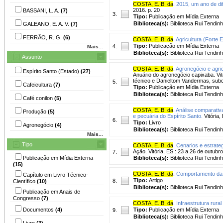
COSTA, E. B. da
.
2015, um ano de di
2016. p. 20
BASSANI, L. A.
(7)
3.
Tipo:
Publicação em Mídia Externa
Biblioteca(s):
Biblioteca Rui Tendinh
GALEANO, E. A. V.
(7)
FERRÃO, R. G.
(6)
COSTA, E. B. da
.
Agricultura (Forte 
Tipo:
Publicação em Mídia Externa
4.
Mais...
Biblioteca(s):
Biblioteca Rui Tendinh
Assunto
COSTA, E. B. da
.
Agronegócio e agric
Espírito Santo (Estado)
(27)
Anuário do agronegócio capixaba. Vitó
técnico e Danieltom Vandermas, sub
5.
Cafeicultura
(7)
Tipo:
Publicação em Mídia Externa
Biblioteca(s):
Biblioteca Rui Tendinh
Café conilon
(5)
COSTA, E. B. da
.
Análise comparativa
Produção
(5)
e pecuária do Espírito Santo.
Vitória,
6.
Tipo:
Livro
Agronegócio
(4)
Biblioteca(s):
Biblioteca Rui Tendinh
Mais...
Tipo
COSTA, E. B. da
.
Cenarios e estrateg
Ação. Vitória, ES : 23 a 26 de outubr
7.
Publicação em Mídia Externa
Biblioteca(s):
Biblioteca Rui Tendinh
(15)
COSTA, E. B. da
.
Comportamento da p
Capítulo em Livro Técnico-
Tipo:
Artigo
8.
Científico
(10)
Biblioteca(s):
Biblioteca Rui Tendinh
Publicação em Anais de
Congresso
(7)
COSTA, E. B. da
.
Infraestrutura rura
Documentos
(4)
Tipo:
Publicação em Mídia Externa
9.
Biblioteca(s):
Biblioteca Rui Tendinh
Livro
(3)