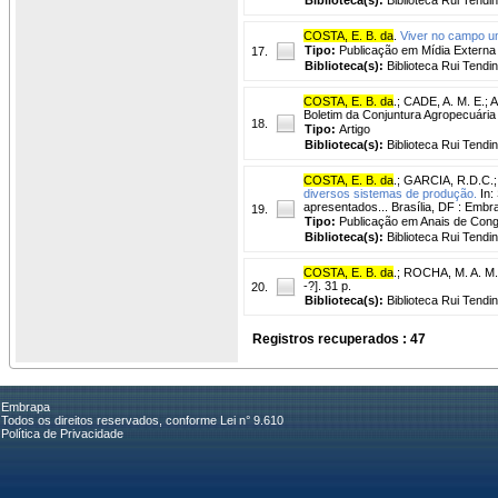
COSTA, E. B. da
.
Viver no campo um
Tipo:
Publicação em Mídia Externa
17.
Biblioteca(s):
Biblioteca Rui Tendi
COSTA, E. B. da
.
;
CADE, A. M. E.
;
A
Boletim da Conjuntura Agropecuária C
18.
Tipo:
Artigo
Biblioteca(s):
Biblioteca Rui Tendi
COSTA, E. B. da
.
;
GARCIA, R.D.C.
diversos sistemas de produção.
In:
apresentados... Brasília, DF : Embr
19.
Tipo:
Publicação em Anais de Con
Biblioteca(s):
Biblioteca Rui Tendi
COSTA, E. B. da
.
;
ROCHA, M. A. M.
-?]. 31 p.
20.
Biblioteca(s):
Biblioteca Rui Tendi
Registros recuperados : 47
Embrapa
Todos os direitos reservados, conforme Lei n° 9.610
Política de Privacidade