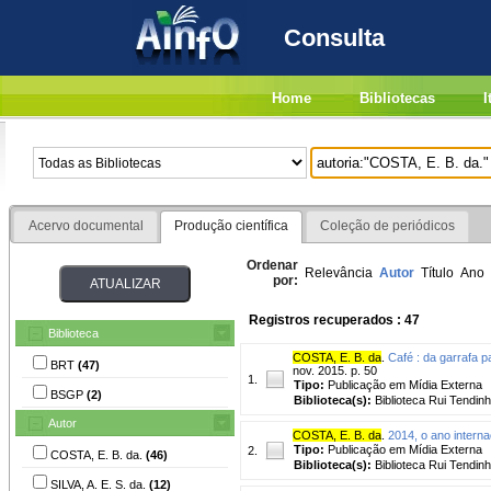
Consulta
Home
Bibliotecas
I
Acervo documental
Produção científica
Coleção de periódicos
Ordenar
Relevância
Autor
Título
Ano
por:
Registros recuperados : 47
Biblioteca
COSTA, E. B. da
.
Café : da garrafa p
BRT
(47)
nov. 2015. p. 50
1.
Tipo:
Publicação em Mídia Externa
BSGP
(2)
Biblioteca(s):
Biblioteca Rui Tendinh
Autor
COSTA, E. B. da
.
2014, o ano internac
Tipo:
Publicação em Mídia Externa
2.
COSTA, E. B. da.
(46)
Biblioteca(s):
Biblioteca Rui Tendinh
SILVA, A. E. S. da.
(12)