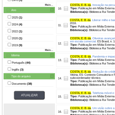
Mais...
COSTA, E. B. da
.
Inovação na pecu
Tipo:
Publicação em Mídia Externa
10.
Ano
Biblioteca(s):
Biblioteca Rui Tendi
2025
(1)
COSTA, E. B. da
.
Liberar milho e ba
2016.
2024
(4)
11.
Tipo:
Publicação em Mídia Externa
Biblioteca(s):
Biblioteca Rui Tendin
2022
(1)
2020
(1)
COSTA, E. B. da
.
Oliveiras avançam
em escala comercial.
ES Brasil, n. 1
12.
Tipo:
Publicação em Mídia Externa
2019
(9)
Biblioteca(s):
Biblioteca Rui Tendi
Mais...
Idioma
COSTA, E. B. da
.
Pandemia e impact
Tipo:
Publicação em Mídia Externa
13.
Português
(44)
Biblioteca(s):
Biblioteca Rui Tendi
Inglês
(3)
COSTA, E. B. da
.
Redução do crédito
Vitória, ES: Contexto Consultoria e 
Tipo do arquivo
subcoordenador técnico.
14.
Tipo:
Publicação em Mídia Externa
Documento
(38)
Biblioteca(s):
Biblioteca Rui Tendi
COSTA, E. B. da
.
Telefonia móvel e
Tipo:
Publicação em Mídia Externa
15.
Biblioteca(s):
Biblioteca Rui Tendi
COSTA, E. B. da
.
Um visão sobre a 
Tipo:
Publicação em Mídia Externa
16.
Biblioteca(s):
Biblioteca Rui Tendi