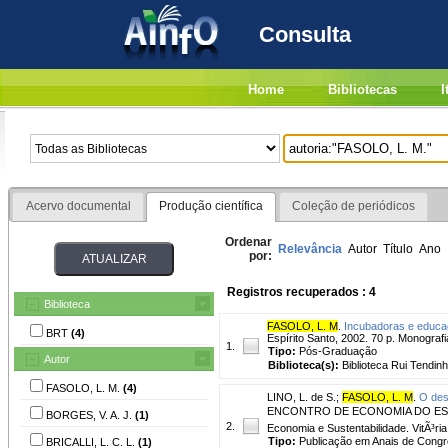
Consulta
Home
Bibliotecas
I
Acervo documental
Produção científica
Coleção de periódicos
Ordenar
Relevância
Autor
Título
Ano
por:
Registros recuperados : 4
Biblioteca
FASOLO, L. M
.
Incubadoras e educa
BRT
(4)
Espírito Santo, 2002. 70 p. Monograf
1.
Tipo:
Pós-Graduação
Autor
Biblioteca(s):
Biblioteca Rui Tendinh
FASOLO, L. M.
(4)
LINO, L. de S.
;
FASOLO, L. M
.
O des
ENCONTRO DE ECONOMIA DO ESPÃRIT
BORGES, V. A. J.
(1)
2.
Economia e Sustentabilidade. VitÃ³ria
Tipo:
Publicação em Anais de Cong
BRICALLI, L. C. L.
(1)