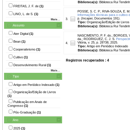
Biblioteca(s):
Biblioteca Rui Tendinh
FREITAS, J. F. de
(1)
POSSE, S. C. P.
;
RIVA-SOUZA, E. M
LINO, L. de S.
(1)
Informações técnicas para o cultivo d
p. (Incaper, Documentos 191).
3.
Mais...
Tipo:
Organização/Edição de Livros
Assunto
Biblioteca(s):
Biblioteca Rui Tendinh
Ater Digital
(1)
NASCIMENTO, P. F. do.
;
BORGES, V.
da.
;
RODRIGUEZ, C. J. S.
Perspectiv
Bean
(1)
Vitória, v. 25, p. 28?38, 2025.
4.
Tipo:
Artigo em Periódico Indexado
Cooperativismo
(1)
Biblioteca(s):
Biblioteca Rui Tendinh
Cultivo
(1)
Registros recuperados : 4
Desenvolvimento Rural
(1)
Mais...
Tipo
Artigo em Periódico Indexado
(1)
Organização/Edição de Livros
(1)
Publicação em Anais de
Congresso
(1)
Pós-Graduação
(1)
Ano
2025
(1)