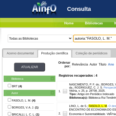
Consulta
Home
Bibliotecas
I
Acervo documental
Produção científica
Coleção de periódicos
Ordenar
Relevância
Autor
Título
Ano
por:
Registros recuperados : 4
Biblioteca
NASCIMENTO, P. F. do.
;
BORGES, V.
BRT
(4)
da.
;
RODRIGUEZ, C. J. S.
Perspectiv
Vitória, v. 25, p. 28?38, 2025.
1.
Autor
Tipo:
Artigo em Periódico Indexado
Biblioteca(s):
Biblioteca Rui Tendinh
FASOLO, L. M.
(4)
LINO, L. de S.
;
FASOLO, L. M
.
O des
BORGES, V. A. J.
(1)
ENCONTRO DE ECONOMIA DO ESPÃRIT
2.
Economia e Sustentabilidade. VitÃ³ria
BRICALLI, L. C. L.
(1)