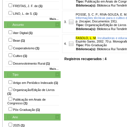
Tipo:
Publicação em Anais de Cong
Biblioteca(s):
Biblioteca Rui Tendinh
FREITAS, J. F. de
(1)
LINO, L. de S.
(1)
POSSE, S. C. P.
;
RIVA-SOUZA, E. M
Informações técnicas para o cultivo d
Mais...
p. (Incaper, Documentos 191).
3.
Assunto
Tipo:
Organização/Edição de Livros
Biblioteca(s):
Biblioteca Rui Tendinh
Ater Digital
(1)
FASOLO, L. M
.
Incubadoras e educa
Bean
(1)
Espírito Santo, 2002. 70 p. Monograf
4.
Tipo:
Pós-Graduação
Cooperativismo
(1)
Biblioteca(s):
Biblioteca Rui Tendinh
Cultivo
(1)
Registros recuperados : 4
Desenvolvimento Rural
(1)
Mais...
Tipo
Artigo em Periódico Indexado
(1)
Organização/Edição de Livros
(1)
Publicação em Anais de
Congresso
(1)
Pós-Graduação
(1)
Ano
2025
(1)