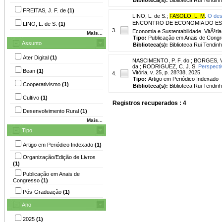
FREITAS, J. F. de
(1)
LINO, L. de S.
;
FASOLO, L. M
.
O des
ENCONTRO DE ECONOMIA DO ESPÃRIT
LINO, L. de S.
(1)
3.
Economia e Sustentabilidade. VitÃ³ria
Mais...
Tipo:
Publicação em Anais de Cong
Assunto
Biblioteca(s):
Biblioteca Rui Tendinh
Ater Digital
(1)
NASCIMENTO, P. F. do.
;
BORGES, V.
da.
;
RODRIGUEZ, C. J. S.
Perspectiv
Bean
(1)
Vitória, v. 25, p. 28?38, 2025.
4.
Tipo:
Artigo em Periódico Indexado
Cooperativismo
(1)
Biblioteca(s):
Biblioteca Rui Tendinh
Cultivo
(1)
Registros recuperados : 4
Desenvolvimento Rural
(1)
Mais...
Tipo
Artigo em Periódico Indexado
(1)
Organização/Edição de Livros
(1)
Publicação em Anais de
Congresso
(1)
Pós-Graduação
(1)
Ano
2025
(1)