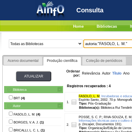
Consulta
Home
Bibliotecas
I
Acervo documental
Produção científica
Coleção de periódicos
Ordenar
Relevância
Autor
Título
Ano
por:
Registros recuperados : 4
Biblioteca
FASOLO, L. M
.
Incubadoras e educa
BRT
(4)
Espírito Santo, 2002. 70 p. Monograf
1.
Tipo:
Pós-Graduação
Autor
Biblioteca(s):
Biblioteca Rui Tendinh
FASOLO, L. M.
(4)
POSSE, S. C. P.
;
RIVA-SOUZA, E. M
Informações técnicas para o cultivo d
BORGES, V. A. J.
(1)
p. (Incaper, Documentos 191).
2.
Tipo:
Organização/Edição de Livros
BRICALLI, L. C. L.
(1)
Biblioteca(s):
Biblioteca Rui Tendinh