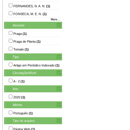
FERNANDES, N. A. N.
(1)
FONSECA, M. E. N.
(1)
Mais...
Assunto
Praga
(1)
Praga de Planta
(1)
Tomate
(1)
Tipo
Artigo em Periódico Indexado
(1)
Circulação/Nível
A - 2
(1)
Ano
2020
(1)
Idioma
Português
(1)
Tipo do arquivo
Página Web
(1)