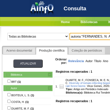
Consulta
Home
Bibliotecas
I
Acervo documental
Produção científica
Coleção de periódicos
Ordenar
Relevância
Autor
Título
Ano
por:
Registros recuperados : 1
Biblioteca
DUARTE, M. F.
;
FONSECA, M. E. N.
BRT
(1)
C.
Diversity of tomato-infecting bego
rain forest biome.
Virus Genes, 2020.
1.
Autor
Tipo:
Artigo em Periódico Indexado
Biblioteca(s):
Biblioteca Rui Tendinh
BOITEUX, L. S.
(1)
Registros recuperados : 1
COSTA, H.
(1)
DUARTE, M. F.
(1)