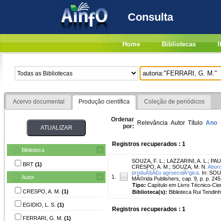
Consulta
Home
Bibliotecas
I
Acervo documental
Produção científica
Coleção de periódicos
Ordenar
Relevância
Autor
Título
Ano
por:
Registros recuperados : 1
Biblioteca
SOUZA, F. L.
;
LAZZARINI, A. L.
;
PAUL
BRT
(1)
CRESPO, A. M.
;
SOUZA, M. N.
Abord
produÃ§Ã£o agroecolÃ³gica.
In: SOUZ
1.
Autor
MÃ©rida Publishers, cap. 9, p. p. 24
Tipo:
Capítulo em Livro Técnico-Cien
CRESPO, A. M.
(1)
Biblioteca(s):
Biblioteca Rui Tendinh
EGIDIO, L. S.
(1)
Registros recuperados : 1
FERRARI, G. M.
(1)