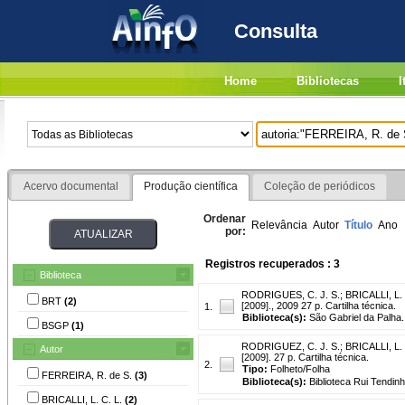
Consulta
Home
Bibliotecas
I
Acervo documental
Produção científica
Coleção de periódicos
Ordenar
Relevância
Autor
Título
Ano
por:
Registros recuperados : 3
Biblioteca
RODRIGUES, C. J. S.
;
BRICALLI, L. 
BRT
(2)
[2009]., 2009 27 p. Cartilha técnica.
1.
Biblioteca(s):
São Gabriel da Palha.
BSGP
(1)
RODRIGUEZ, C. J. S.
;
BRICALLI, L. 
Autor
[2009]. 27 p. Cartilha técnica.
2.
Tipo:
Folheto/Folha
FERREIRA, R. de S.
(3)
Biblioteca(s):
Biblioteca Rui Tendinh
BRICALLI, L. C. L.
(2)