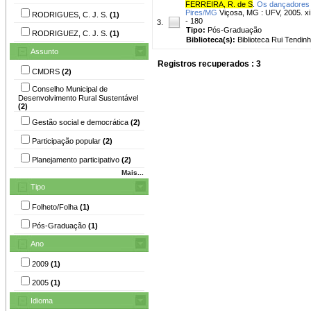
FERREIRA, R. de S
.
Os dançadores 
Pires/MG
Viçosa, MG : UFV, 2005. xi,
RODRIGUES, C. J. S.
(1)
- 180
3.
Tipo:
Pós-Graduação
RODRIGUEZ, C. J. S.
(1)
Biblioteca(s):
Biblioteca Rui Tendinh
Assunto
Registros recuperados : 3
CMDRS
(2)
Conselho Municipal de
Desenvolvimento Rural Sustentável
(2)
Gestão social e democrática
(2)
Participação popular
(2)
Planejamento participativo
(2)
Mais...
Tipo
Folheto/Folha
(1)
Pós-Graduação
(1)
Ano
2009
(1)
2005
(1)
Idioma