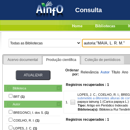
Consulta
Home
Bibliotecas
I
Acervo documental
Produção científica
Coleção de periódicos
Ordenar
Relevância
Autor
Título
Ano
por:
Registros recuperados : 1
Biblioteca
LOPES, J. C.
;
COELHO, R. I.
;
BREGO
BRT
(1)
submetido a diferentes alturas de cor
papaya tainung 1 (Carica papaya L.) s
1.
Autor
Tipo:
Artigo em Periódico Indexado
Biblioteca(s):
Biblioteca Rui Tendinh
BREGONCI, I. dos S.
(1)
Registros recuperados : 1
COELHO, R. I.
(1)
LOPES, J. C.
(1)