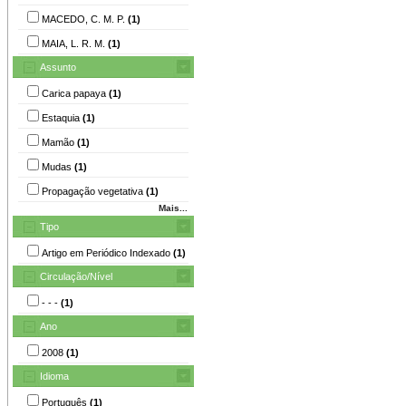
MACEDO, C. M. P.
(1)
MAIA, L. R. M.
(1)
Assunto
Carica papaya
(1)
Estaquia
(1)
Mamão
(1)
Mudas
(1)
Propagação vegetativa
(1)
Mais...
Tipo
Artigo em Periódico Indexado
(1)
Circulação/Nível
- - -
(1)
Ano
2008
(1)
Idioma
Português
(1)