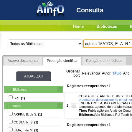
Consulta
Home
Bibliotecas
I
Acervo documental
Produção científica
Coleção de periódicos
Ordenar
Relevância
Autor
Título
Ano
por:
Registros recuperados : 1
Biblioteca
COSTA, N. S.
;
ARPINI, B. da S.
;
TEO
BRT
(1)
promotores de crescimento em pimen
ENCONTRO LATINO AMERICANO DE P
1.
Autor
tecnologia: agentes de transformac
Tipo:
Publicação em Anais de Cong
ARPINI, B. da S.
(1)
Biblioteca(s):
Biblioteca Rui Tendinh
COSTA, N. S.
(1)
Registros recuperados : 1
LIMA, I. de M.
(1)