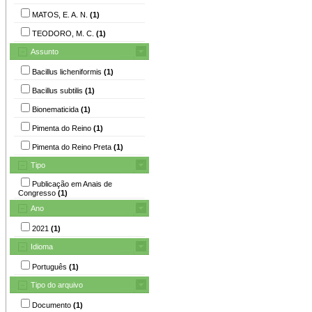
MATOS, E. A. N.
(1)
TEODORO, M. C.
(1)
Assunto
Bacillus licheniformis
(1)
Bacillus subtilis
(1)
Bionematicida
(1)
Pimenta do Reino
(1)
Pimenta do Reino Preta
(1)
Tipo
Publicação em Anais de
Congresso
(1)
Ano
2021
(1)
Idioma
Português
(1)
Tipo do arquivo
Documento
(1)