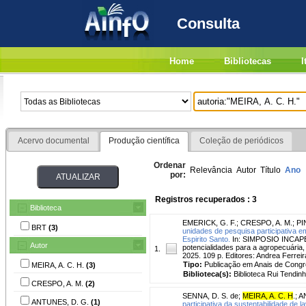
Consulta
Home
Bibliotecas
I
Acervo documental
Produção científica
Coleção de periódicos
Ordenar
Relevância
Autor
Título
Ano
por:
Registros recuperados : 3
Biblioteca
EMERICK, G. F.
;
CRESPO, A. M.
;
PI
BRT
(3)
unidades de pesquisa participativa e
Espirito Santo.
In: SIMPOSIO INCAPER P
Autor
potencialidades para a agropecuária, p
1.
2025. 109 p. Editores: Andrea Ferre
Tipo:
Publicação em Anais de Cong
MEIRA, A. C. H.
(3)
Biblioteca(s):
Biblioteca Rui Tendinh
CRESPO, A. M.
(2)
SENNA, D. S. de
;
MEIRA, A. C. H
.
;
A
ANTUNES, D. G.
(1)
participativa da sustentabilidade de l