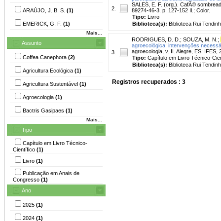
SALES, E. F. (org.). CafÃ© sombreado
2.
ARAÚJO, J. B. S.
(1)
89274-46-3. p. 127-152 Il.; Color.
Tipo:
Livro
EMERICK, G. F.
(1)
Biblioteca(s):
Biblioteca Rui Tendinh
Mais...
RODRIGUES, D. D.
;
SOUZA, M. N.
;
Assunto
agroecológica: intervenções necessá
agroecologia, v. II. Alegre, ES: IFES,
3.
Coffea Canephora
(2)
Tipo:
Capítulo em Livro Técnico-Cien
Biblioteca(s):
Biblioteca Rui Tendinh
Agricultura Ecológica
(1)
Registros recuperados : 3
Agricultura Sustentável
(1)
Agroecologia
(1)
Bactris Gasipaes
(1)
Mais...
Tipo
Capítulo em Livro Técnico-
Científico
(1)
Livro
(1)
Publicação em Anais de
Congresso
(1)
Ano
2025
(1)
2024
(1)