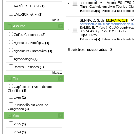
agroecologia, v. II. Alegre, ES: IFES,
2.
ARAÚJO, J. B. S.
(1)
Tipo:
Capítulo em Livro Técnico-Cien
Biblioteca(s):
Biblioteca Rui Tendinh
EMERICK, G. F.
(1)
Mais...
SENNA, D. S. de
;
MEIRA, A. C. H
.
;
A
participativa da sustentabilidade de l
Assunto
SALES, E. F. (org.). CafÃ© sombreado
3.
89274-46-3. p. 127-152 Il.; Color.
Coffea Canephora
(2)
Tipo:
Livro
Biblioteca(s):
Biblioteca Rui Tendinh
Agricultura Ecológica
(1)
Registros recuperados : 3
Agricultura Sustentável
(1)
Agroecologia
(1)
Bactris Gasipaes
(1)
Mais...
Tipo
Capítulo em Livro Técnico-
Científico
(1)
Livro
(1)
Publicação em Anais de
Congresso
(1)
Ano
2025
(1)
2024
(1)