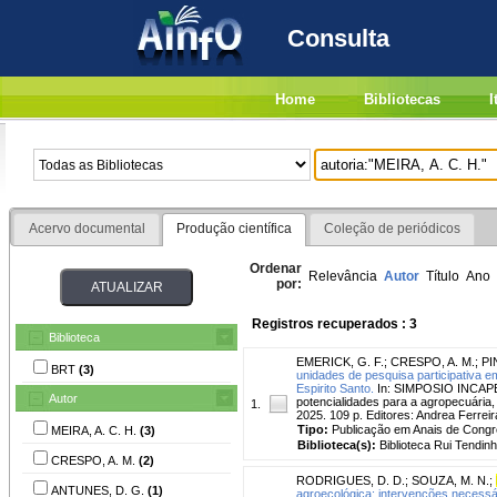
Consulta
Home
Bibliotecas
I
Acervo documental
Produção científica
Coleção de periódicos
Ordenar
Relevância
Autor
Título
Ano
por:
Registros recuperados : 3
Biblioteca
EMERICK, G. F.
;
CRESPO, A. M.
;
PI
BRT
(3)
unidades de pesquisa participativa e
Espirito Santo.
In: SIMPOSIO INCAPER P
Autor
potencialidades para a agropecuária, p
1.
2025. 109 p. Editores: Andrea Ferre
Tipo:
Publicação em Anais de Cong
MEIRA, A. C. H.
(3)
Biblioteca(s):
Biblioteca Rui Tendinh
CRESPO, A. M.
(2)
RODRIGUES, D. D.
;
SOUZA, M. N.
;
ANTUNES, D. G.
(1)
agroecológica: intervenções necessá