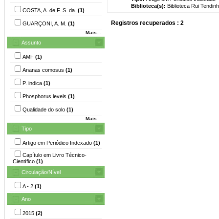
Biblioteca(s):
Biblioteca Rui Tendinh
COSTA, A. de F. S. da.
(1)
Registros recuperados : 2
GUARÇONI, A. M.
(1)
Mais...
Assunto
AMF
(1)
Ananas comosus
(1)
P. indica
(1)
Phosphorus levels
(1)
Qualidade do solo
(1)
Mais...
Tipo
Artigo em Periódico Indexado
(1)
Capítulo em Livro Técnico-
Científico
(1)
Circulação/Nível
A - 2
(1)
Ano
2015
(2)