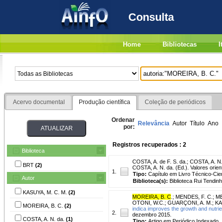
Consulta
Home
Bibliotecas
I
Acervo documental
Produção científica
Coleção de periódicos
Ordenar
Relevância
Autor
Título
Ano
por:
Registros recuperados : 2
Biblioteca
COSTA, A. de F. S. da.
;
COSTA, A. N.
BRT
(2)
COSTA, A. N. da. (Ed.). Valores orien
1.
Tipo:
Capítulo em Livro Técnico-Cien
Autor
Biblioteca(s):
Biblioteca Rui Tendinh
KASUYA, M. C. M.
(2)
MOREIRA, B. C
.
;
MENDES, F. C.
;
ME
OTONI, W.C.
;
GUARÇONI, A. M.
;
KA
MOREIRA, B. C.
(2)
indica improves the growth and nutrie
2.
dezembro 2015.
COSTA, A. N. da.
(1)
Tipo:
Artigo em Periódico Indexado