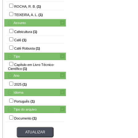
ROCHA, R. B.
(1)
TEIXEIRA, A. L.
(1)
Assunto
Cafeicultura
(1)
Café
(1)
Café Robusta
(1)
Tipo
Capítulo em Livro Técnico-
Científico
(1)
Ano
2025
(1)
Idioma
Português
(1)
Tipo do arquivo
Documento
(1)