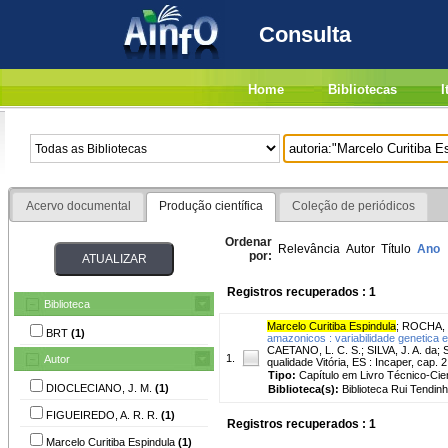
Consulta
Home
Bibliotecas
I
Acervo documental
Produção científica
Coleção de periódicos
Ordenar
Relevância
Autor
Título
Ano
por:
Registros recuperados : 1
Biblioteca
Marcelo Curitiba Espindula
;
ROCHA, 
BRT
(1)
amazonicos : variabilidade genetica
CAETANO, L. C. S.; SILVA, J. A. da;
1.
Autor
qualidade Vitória, ES : Incaper, cap. 2
Tipo:
Capítulo em Livro Técnico-Cien
DIOCLECIANO, J. M.
(1)
Biblioteca(s):
Biblioteca Rui Tendinh
FIGUEIREDO, A. R. R.
(1)
Registros recuperados : 1
Marcelo Curitiba Espindula
(1)