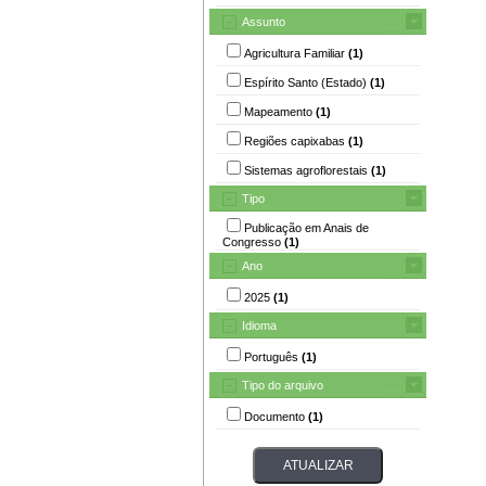
Assunto
Agricultura Familiar
(1)
Espírito Santo (Estado)
(1)
Mapeamento
(1)
Regiões capixabas
(1)
Sistemas agroflorestais
(1)
Tipo
Publicação em Anais de
Congresso
(1)
Ano
2025
(1)
Idioma
Português
(1)
Tipo do arquivo
Documento
(1)