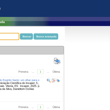
)
uda
Primeira
...
1
...
Última
 Espirito Santo: um olhar para o
ação Científica do Incaper, 5.,
is. Vitoria, ES : Incaper, 2025. p.
a da Silva, Danieltom Ozéias
Primeira
...
1
...
Última