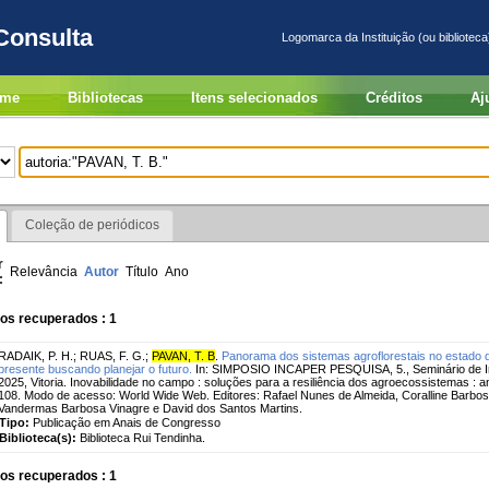
Consulta
Logomarca da Instituição (ou biblioteca
me
Bibliotecas
Itens selecionados
Créditos
Aj
Coleção de periódicos
r
Relevância
Autor
Título
Ano
:
os recuperados : 1
RADAIK, P. H.
;
RUAS, F. G.
;
PAVAN, T. B
.
Panorama dos sistemas agroflorestais no estado do
presente buscando planejar o futuro.
In: SIMPOSIO INCAPER PESQUISA, 5., Seminário de Inici
2025, Vitoria. Inovabilidade no campo : soluções para a resiliência dos agroecossistemas : ana
108. Modo de acesso: World Wide Web. Editores: Rafael Nunes de Almeida, Coralline Barbos
Vandermas Barbosa Vinagre e David dos Santos Martins.
Tipo:
Publicação em Anais de Congresso
Biblioteca(s):
Biblioteca Rui Tendinha.
os recuperados : 1