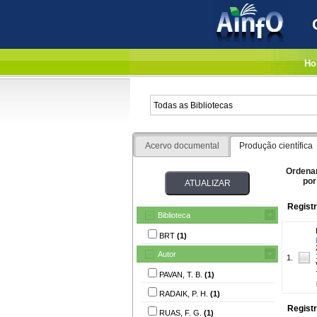
Ho
Acervo documental
Produção científica
Ordena
por
Registr
Biblioteca
BRT
(1)
Autor
1.
PAVAN, T. B.
(1)
RADAIK, P. H.
(1)
Registr
RUAS, F. G.
(1)