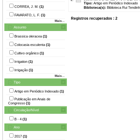
Tipo:
Artigo em Periódico Indexado
CORREA, J. M.
(1)
Biblioteca(s):
Biblioteca Rui Tendinh
FAVARATO, L. F.
(1)
Registros recuperados : 2
Mais...
Assunto
Brassica oleracea
(1)
Colocasia esculenta
(1)
Cultivo orgânico
(1)
Irrigation
(1)
Irrigação
(1)
Mais...
Tipo
Artigo em Periódico Indexado
(1)
Publicação em Anais de
Congresso
(1)
Circulação/Nível
B - 4
(1)
Ano
2017
(1)