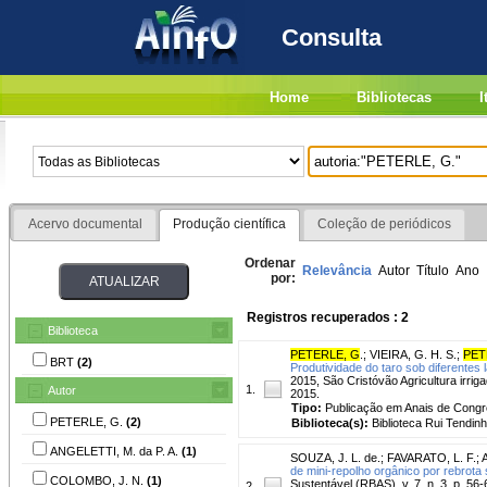
Consulta
Home
Bibliotecas
I
Acervo documental
Produção científica
Coleção de periódicos
Ordenar
Relevância
Autor
Título
Ano
por:
Registros recuperados : 2
Biblioteca
PETERLE, G
.
;
VIEIRA, G. H. S.
;
PET
BRT
(2)
Produtividade do taro sob diferentes 
2015, São Cristóvão Agricultura irrig
1.
Autor
2015.
Tipo:
Publicação em Anais de Cong
PETERLE, G.
(2)
Biblioteca(s):
Biblioteca Rui Tendinh
ANGELETTI, M. da P. A.
(1)
SOUZA, J. L. de.
;
FAVARATO, L. F.
;
de mini-repolho orgânico por rebrota
COLOMBO, J. N.
(1)
Sustentável (RBAS), v. 7, n. 3, p. 56
2.