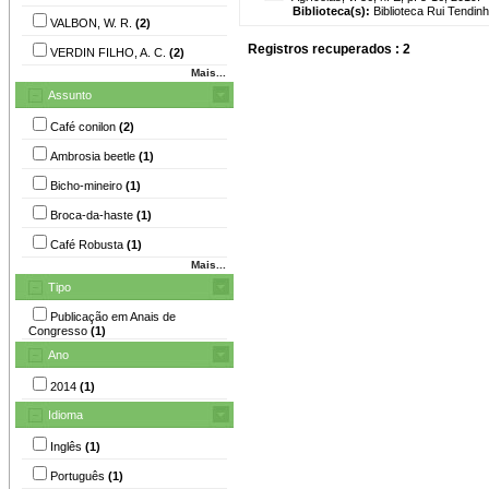
Biblioteca(s):
Biblioteca Rui Tendinh
VALBON, W. R.
(2)
Registros recuperados : 2
VERDIN FILHO, A. C.
(2)
Mais...
Assunto
Café conilon
(2)
Ambrosia beetle
(1)
Bicho-mineiro
(1)
Broca-da-haste
(1)
Café Robusta
(1)
Mais...
Tipo
Publicação em Anais de
Congresso
(1)
Ano
2014
(1)
Idioma
Inglês
(1)
Português
(1)