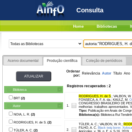
Consulta
Home
Bibliotecas
I
Acervo documental
Produção científica
Coleção de periódicos
Ordenar
Relevância
Autor
Título
Ano
por:
Registros recuperados : 2
Biblioteca
RODRIGUES, H. de S
.
;
VALBON, W.
BRT
(2)
FONSECA, A. F. A. da.
;
KAULZ, M.
O
CONGRESSO BRASILEIRO DE PESQUISA
1.
Autor
melhorias: trabalhos apresentados. V
Tipo:
Publicação em Anais de Cong
NOIA, L. R.
(2)
Biblioteca(s):
Biblioteca Rui Tendinh
RODRIGUES, H. de S.
(2)
TÚLER, A. C.
;
VALBON, W. R.
;
RODR
FILHO, A. C.
Black twig borer, Xylosa
2.
TÚLER, A. C.
(2)
Agrícolas, v. 36, n. E, p. 5-16, 2019.