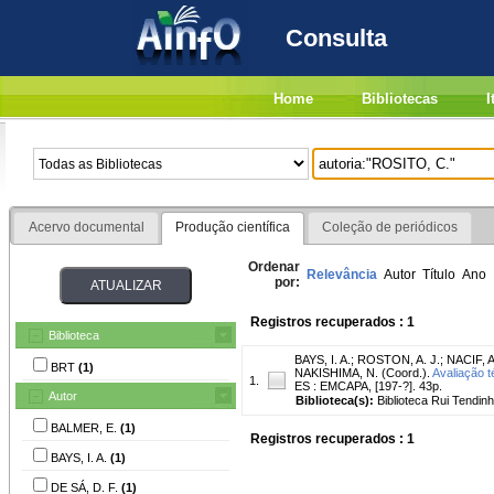
Consulta
Home
Bibliotecas
I
Acervo documental
Produção científica
Coleção de periódicos
Ordenar
Relevância
Autor
Título
Ano
por:
Registros recuperados : 1
Biblioteca
BAYS, I. A.
;
ROSTON, A. J.
;
NACIF, A
BRT
(1)
NAKISHIMA, N. (Coord.).
Avaliação 
1.
ES : EMCAPA, [197-?]. 43p.
Autor
Biblioteca(s):
Biblioteca Rui Tendinh
BALMER, E.
(1)
Registros recuperados : 1
BAYS, I. A.
(1)
DE SÁ, D. F.
(1)