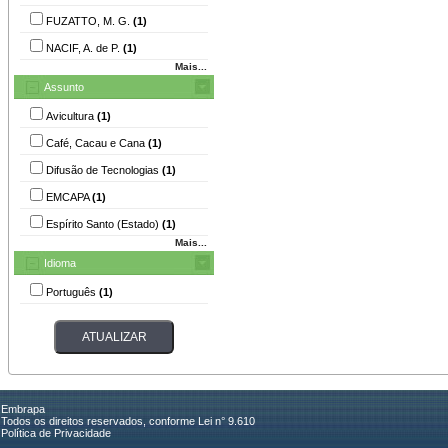
FUZATTO, M. G.
(1)
NACIF, A. de P.
(1)
Mais...
Assunto
Avicultura
(1)
Café, Cacau e Cana
(1)
Difusão de Tecnologias
(1)
EMCAPA
(1)
Espírito Santo (Estado)
(1)
Mais...
Idioma
Português
(1)
Embrapa
Todos os direitos reservados, conforme Lei n° 9.610
Política de Privacidade