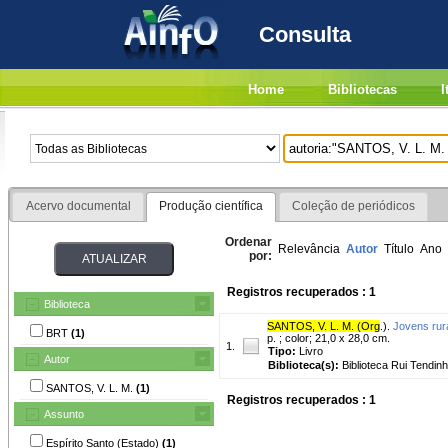
Consulta
Home
Bibliotecas
I
Acervo documental
Produção científica
Coleção de periódicos
Ordenar
Relevância
Autor
Título
Ano
por:
Registros recuperados : 1
Biblioteca
SANTOS, V. L. M. (Org
.).
Jovens rura
BRT
(1)
p. ; color; 21,0 x 28,0 cm.
1.
Tipo:
Livro
Autor
Biblioteca(s):
Biblioteca Rui Tendinh
SANTOS, V. L. M.
(1)
Registros recuperados : 1
Assunto
Espírito Santo (Estado)
(1)