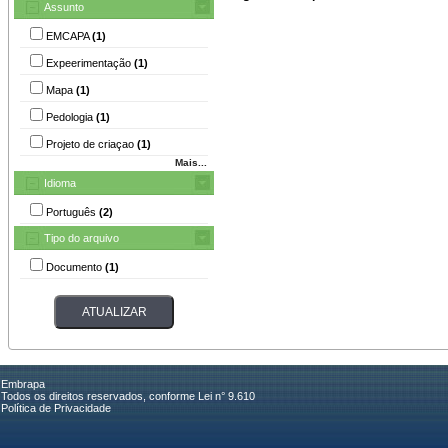
Assunto
EMCAPA
(1)
Expeerimentação
(1)
Mapa
(1)
Pedologia
(1)
Projeto de criaçao
(1)
Mais...
Idioma
Português
(2)
Tipo do arquivo
Documento
(1)
Embrapa
Todos os direitos reservados, conforme Lei n° 9.610
Política de Privacidade