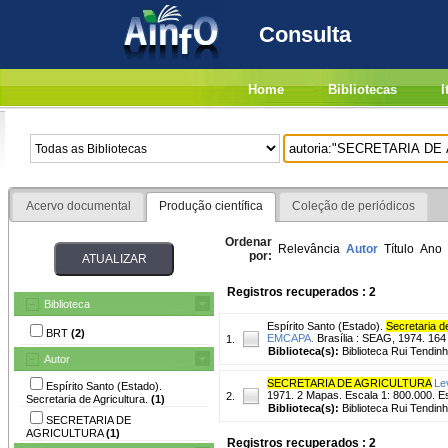
Consulta
Home
Bibliotecas
I
Acervo documental
Produção científica
Coleção de periódicos
Ordenar
Relevância
Autor
Título
Ano
por:
Registros recuperados : 2
Biblioteca
Espírito Santo (Estado).
Secretaria de
BRT
(2)
EMCAPA.
Brasília : SEAG, 1974. 164
1.
Biblioteca(s):
Biblioteca Rui Tendinh
Autor
SECRETARIA DE AGRICULTURA
Le
Espírito Santo (Estado).
1971. 2 Mapas. Escala 1: 800.000. 
2.
Secretaria de Agricultura.
(1)
Biblioteca(s):
Biblioteca Rui Tendinh
SECRETARIA DE
AGRICULTURA
(1)
Registros recuperados : 2