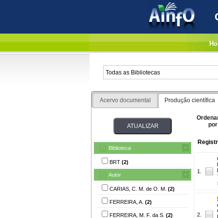
Ho
Acervo documental
Produção científica
Ordena
por
Registr
Biblioteca
BRT
(2)
1.
Autor
CARIAS, C. M. de O. M.
(2)
FERREIRA, A.
(2)
2.
FERREIRA, M. F. da S.
(2)