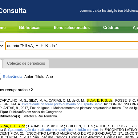
Consulta
Logomarca da Instituição (ou biblioteca
me
Bibliotecas
Itens selecionados
Créditos
Aj
Coleção de periódicos
r
Relevância
Autor
Título
Ano
:
os recuperados : 2
CARVALHO, M. S.
;
SILVA, M. A.
;
CARIAS, C. M. de O. M.
;
SILVA, E. F. B. da
.
;
POSSE, S. C. P
FERREIRA, A.
Diversidade de feijão preto cultivado no Espírito Santo.
In: CONGRESSO BR
PLANTAS, 9., 2017, Foz do Iguaçu. Melhoramento de plantas: projetando o futuro. Foz do I
Tipo:
Publicação em Anais de Congresso
Biblioteca(s):
Biblioteca Rui Tendinha.
SILVA, E. F. B. da
.
;
CARIAS, C. M. de O. M.
;
GUILHEN, J. H. S.
;
ALTOE, S. C.
;
POSSE, S. C.
da S.
Caracterização da qualidade bromatológica de feijão comum.
In: ENCONTRO LATINO
CIENTÍFICA, 21.; ENCONTRO LATINO AMERICANO DE PÓS GRADUAÇÃO, 17.; ENCON
DOCÊNCIA, 7., 2017, São José dos Campos. Ciência Que Aproxima, Ciência Que Liberta. 