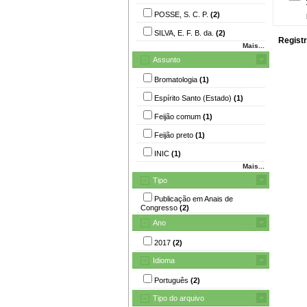
POSSE, S. C. P.
(2)
SILVA, E. F. B. da.
(2)
Registr
Mais...
Assunto
Bromatologia
(1)
Espírito Santo (Estado)
(1)
Feijão comum
(1)
Feijão preto
(1)
INIC
(1)
Mais...
Tipo
Publicação em Anais de
Congresso
(2)
Ano
2017
(2)
Idioma
Português
(2)
Tipo do arquivo