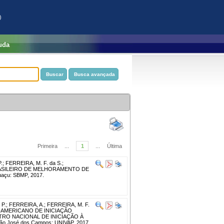
)
uda
Primeira
...
1
...
Última
.
;
FERREIRA, M. F. da S.
;
ASILEIRO DE MELHORAMENTO DE
guaçu: SBMP, 2017.
 P.
;
FERREIRA, A.
;
FERREIRA, M. F.
-AMERICANO DE INICIAÇÃO
TRO NACIONAL DE INICIAÇÃO À
São José dos Campos: UNIVAP, 2017.