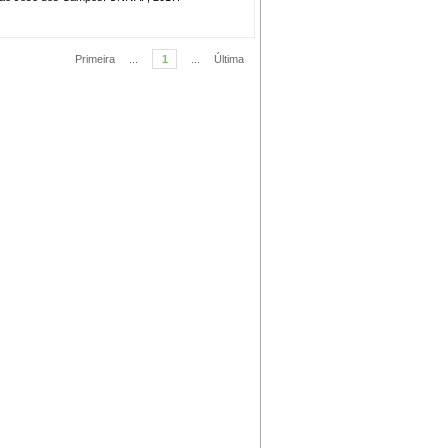
Primeira
...
1
...
Última