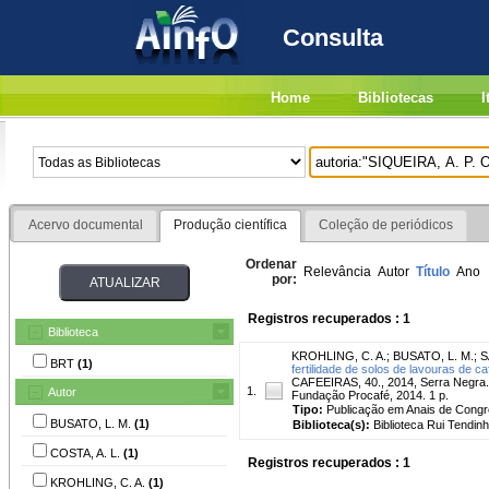
Consulta
Home
Bibliotecas
I
Acervo documental
Produção científica
Coleção de periódicos
Ordenar
Relevância
Autor
Título
Ano
por:
Registros recuperados : 1
Biblioteca
KROHLING, C. A.
;
BUSATO, L. M.
;
S
BRT
(1)
fertilidade de solos de lavouras de c
CAFEEIRAS, 40., 2014, Serra Negra. 4
1.
Autor
Fundação Procafé, 2014. 1 p.
Tipo:
Publicação em Anais de Cong
BUSATO, L. M.
(1)
Biblioteca(s):
Biblioteca Rui Tendinh
COSTA, A. L.
(1)
Registros recuperados : 1
KROHLING, C. A.
(1)