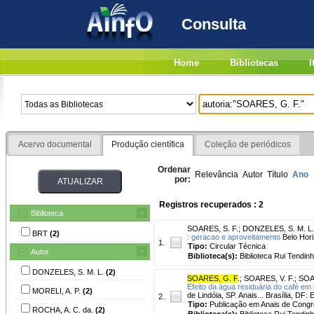
Consulta
Home
Bibliotecas
I
Acervo documental
Produção científica
Coleção de periódicos
Ordenar
Relevância
Autor
Título
Ano
por:
Registros recuperados : 2
Biblioteca
SOARES, S. F.
;
DONZELES, S. M. L.
BRT
(2)
: geracao e aproveitamento
Belo Hori
1.
Tipo:
Circular Técnica
Autor
Biblioteca(s):
Biblioteca Rui Tendinh
DONZELES, S. M. L.
(2)
SOARES, G. F
.
;
SOARES, V. F.
;
SOA
Efeito da água residuária do café em 
MORELI, A. P.
(2)
de Lindóia, SP. Anais... Brasília, DF
2.
Tipo:
Publicação em Anais de Cong
ROCHA, A. C. da.
(2)
Biblioteca(s):
Biblioteca Rui Tendinh