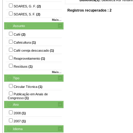
SOARES, G. F.
(2)
Registros recuperados : 2
SOARES, S. F.
(2)
Mais...
Assunto
Café
(2)
Cafeicultura
(1)
Café cereja descascado
(1)
Reaproveitamento
(1)
Resíduos
(1)
Mais...
Tipo
Circular Técnica
(1)
Publicação em Anais de
Congresso
(1)
Ano
2008
(1)
2007
(1)
Idioma