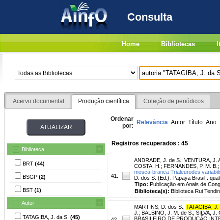
Consulta
Home
Bibliotecas
I
Acervo documental
Produção científica
Coleção de periódicos
Ordenar
Relevância
Autor
Título
Ano
por:
Registros recuperados : 45
Biblioteca
ANDRADE, J. de S.
;
VENTURA, J. 
BRT
(44)
COSTA, H.
;
FERNANDES, P. M. B.
mosca-branca Trialeurodes variabili
41.
BSGP
(2)
D. dos S. (Ed.). Papaya Brasil : qua
Tipo:
Publicação em Anais de Con
BST
(1)
Biblioteca(s):
Biblioteca Rui Tendi
Autor
MARTINS, D. dos S.
;
TATAGIBA, J.
J.
;
BALBINO, J. M. de S.
;
SILVA, J. 
TATAGIBA, J. da S.
(45)
BRASILEIRO DE PRODUÇÃO INTEGRADA
42.