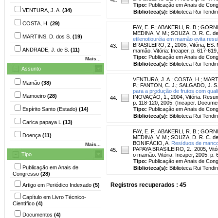
Tipo:
Publicação em Anais de Con
VENTURA, J. A.
(34)
Biblioteca(s):
Biblioteca Rui Tendi
COSTA, H.
(29)
FAY, E. F.
;
ABAKERLI, R. B.
;
GORNI,
MEDINA, V. M.
;
SOUZA, D. R. C. d
MARTINS, D. dos S.
(19)
etilenotiouréia em mamão evita resul
BRASILEIRO, 2., 2005, Vitória, ES.
43.
ANDRADE, J. de S.
(11)
mamão. Vitória: Incaper, p. 617-619
Tipo:
Publicação em Anais de Con
Mais...
Biblioteca(s):
Biblioteca Rui Tendi
Assunto
VENTURA, J. A.
;
COSTA, H.
;
MARTI
Mamão
(38)
P.
;
FANTON, C. J.
;
SALGADO, J. S
para a produção de frutos com qual
Mamoeiro
(28)
INOVAÇÃO, 1., 2004, Vitória. Resum
44.
p. 118-120, 2005. (Incaper. Docume
Espírito Santo (Estado)
(14)
Tipo:
Publicação em Anais de Con
Biblioteca(s):
Biblioteca Rui Tendi
Carica papaya L
(13)
FAY, E. F.
;
ABAKERLI, R. B.
;
GORNI,
Doença
(11)
MEDINA, V. M.
;
SOUZA, D. R. C. d
BONIFÁCIO, A.
Resíduos de mancoz
Mais...
PAPAYA BRASILEIRO, 2., 2005, Vitór
45.
Tipo
o mamão. Vitória: Incaper, 2005. p.
Tipo:
Publicação em Anais de Con
Publicação em Anais de
Biblioteca(s):
Biblioteca Rui Tendi
Congresso
(28)
Registros recuperados : 45
Artigo em Periódico Indexado
(5)
Capítulo em Livro Técnico-
Científico
(4)
Documentos
(4)